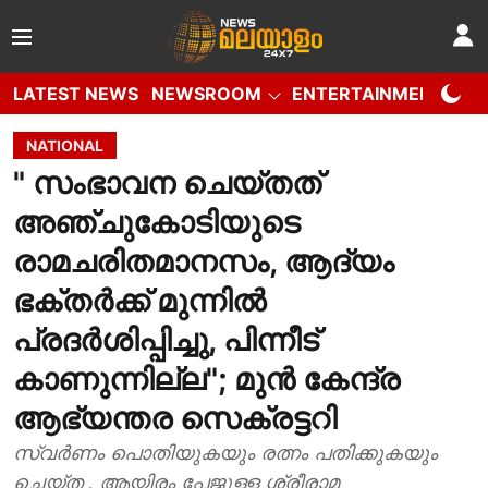
LATEST NEWS
NEWSROOM
ENTERTAINMENT
W
NATIONAL
" സംഭാവന ചെയ്തത്
അഞ്ചുകോടിയുടെ
രാമചരിതമാനസം, ആദ്യം
ഭക്തർക്ക് മുന്നിൽ
പ്രദർശിപ്പിച്ചു, പിന്നീട്
കാണുന്നില്ല"; മുൻ കേന്ദ്ര
ആഭ്യന്തര സെക്രട്ടറി
സ്വർണം പൊതിയുകയും രത്നം പതിക്കുകയും
ചെയ്ത , ആയിരം പേജുള്ള ശ്രീരാമ