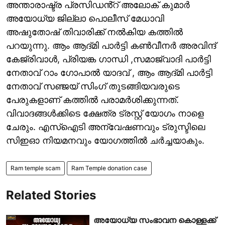
അന്താരാഷ്ട്ര പ്രസിഡൻ്റ് അലോക് കുമാർ
അയോധ്യ ജില്ലാ പൊലീസ് മേധാവി
അഷുതോഷ് തിവാരിക്ക് നൽകിയ കത്തിൽ
പറയുന്നു. ആം ആദ്മി പാർട്ടി കൺവീനർ അരവിന്ദ്
കേജ്‌രിവാൾ, പ്രിയങ്ക ഗാന്ധി ,സമാജ്‍വാദി പാർട്ടി
നേതാവ് റാം ഗോപാൽ യാദവ് , ആം ആദ്മി പാർട്ടി
നേതാവ് സഞ്ജയ് സിംഗ് തുടങ്ങിയവരുടെ
പേരുകളാണ് കത്തിൽ പരാമർശിക്കുന്നത്.
വിവാദങ്ങൾക്കിടെ ക്ഷേത്ര ട്രസ്റ്റ് യോഗം നാളെ
ചേരും. എസ്ഐടി അന്വേഷണവും ട്രുസ്ടിലെ
സിഇഓ നിയമനവും യോഗത്തിൽ ചർച്ചയാകും.
Ram temple scam
Ram Temple donation case
Related Stories
അയോധ്യ സംഭാവന കൊള്ളക്ക്