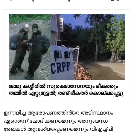
ജമ്മു കശ്മീരിൽ സുരക്ഷാസേനയും ഭീകരരും
തമ്മില്‍ ഏറ്റുമുട്ടല്‍; രണ്ട് ഭീകരർ കൊല്ലപ്പെട്ടു
ഉന്നയിച്ച ആരോപണത്തിൻ്റെ അടിസ്ഥാനം
എന്തെന്ന് ചോദിക്കണമെന്നും അനുബന്ധ
രേഖകൾ ആവശ്യപ്പെടണമെന്നും വിഎച്ച്പി