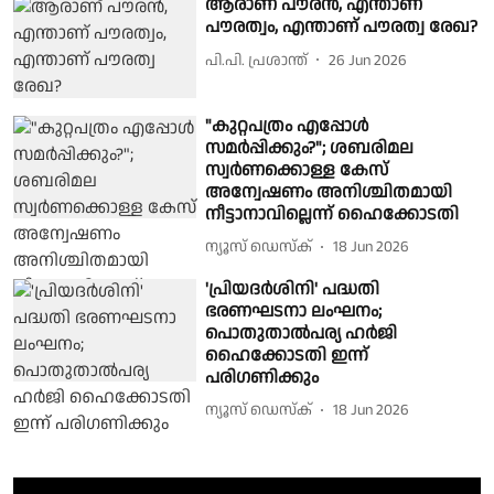
ആരാണ് പൗരന്‍, എന്താണ്
പൗരത്വം, എന്താണ് പൗരത്വ രേഖ?
പി.പി. പ്രശാന്ത്
26 Jun 2026
"കുറ്റപത്രം എപ്പോൾ
സമർപ്പിക്കും?"; ശബരിമല
സ്വർണക്കൊള്ള കേസ്
അന്വേഷണം അനിശ്ചിതമായി
നീട്ടാനാവില്ലെന്ന് ഹൈക്കോടതി
ന്യൂസ് ഡെസ്ക്
18 Jun 2026
'പ്രിയദർശിനി' പദ്ധതി
ഭരണഘടനാ ലംഘനം;
പൊതുതാൽപര്യ ഹർജി
ഹൈക്കോടതി ഇന്ന്
പരിഗണിക്കും
ന്യൂസ് ഡെസ്ക്
18 Jun 2026