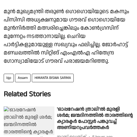
മുൻ മുഖ്യമന്ത്രി തരുൺ ഗൊഗൊയിയുടെ മകനും
പിസിസി അധ്യക്ഷനുമായ ഗൗരവ് ഗൊഗൊയിയേ
മുൻനിർത്തി മത്സരിച്ചെങ്കിലും കോൺഗ്രസിന്
മുന്നേറ്റം നടത്താനായില്ല. ചെറിയ
പാർട്ടികളുമായുള്ള സഖ്യവും ഫലിച്ചില്ല. ജോർഹാട്ട്
മണ്ഡലത്തിൽ സിറ്റിങ് എംഎൽഎ ഹിതേന്ദ്ര
ഗോസ്വാമിയോട് ഗൗരവ് പരാജയമറിഞ്ഞു.
bjp
Assam
HIMANTA BISWA SARMA
Related Stories
'ഓപ്പറേഷൻ ത്രാലി’ൽ മുരളി
ശർമ; ജന്മദിനത്തിൽ താരത്തിന്റെ
ക്യാരക്ടർ പോസ്റ്റർ പങ്കുവച്ച്
അണിയറപ്രവർത്തകർ
ന്യൂസ് ഡെസ്ക്
5 hours ago