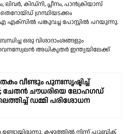
ിവര്‍, കിഡ്‌നി, പ്ലീനം, പാന്‍ക്രിയാസ്
ല. തൈറോയ്ഡ് ഗ്രന്ഥിയടക്കം
്‌സില്‍ പങ്കുവച്ച പോസ്റ്റില്‍ പറയുന്നു.
 സംബന്ധിച്ച ഒരു വിശാദാംശങ്ങളും
െനസ്വേലന്‍ അധികൃതര്‍ ഇന്ത്യയിലേക്ക്
ം വീണ്ടും പുനഃസൃഷ്ടിച്ച്
; ചേതൻ ചൗധരിയെ ലോഹഗഡ്
ലെത്തിച്ച് ഡമ്മി പരിശോധന
ണ്ടായിരുന്നു. കഴുത്തില്‍ നിന്ന് പ്യൂബിക്