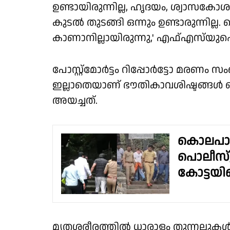
ഉണ്ടായിരുന്നില്ല, ഹൃദയം, ശ്വാസകോശം, ല
കുടല്‍ തുടങ്ങി ഒന്നും ഉണ്ടാരുന്നില്
കാണാനില്ലായിരുന്നു,' എഫ്എസ്‌യുഐ എക
പോസ്റ്റ്‌മോര്‍ട്ടം റിപ്പോര്‍ട്ടോ മരണം
ഇല്ലാതെയാണ് ഭൗതികാവശിഷ്ടങ്ങള്‍ വ
അയച്ചത്.
കൊലപാതക
പൊലീസ്
കോട്ടയി
മൃതശരീരത്തില്‍ ധാരാളം തുന്നലുകള്‍ ഉ