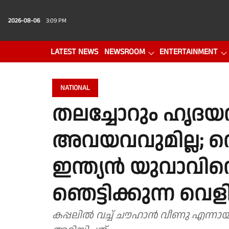
2026-08-06
3:09 PM
LATEST NEWS
NEWSROOM
ENTERTAINMENT
PHOTO GALLERY
VIDEO
NATIONAL
തലച്ചോറും ഹൃദയ
അവയവവുമില്ല; വെ
ഇന്ത്യന്‍ യുവാവിന്റ
ഞെട്ടിക്കുന്ന വെളി
കപ്പലിൽ വച്ച് ചൗഹാന്‍ വീണു എന്ന