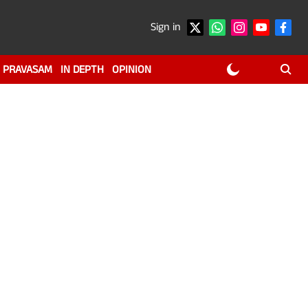
Sign in
PRAVASAM
IN DEPTH
OPINION