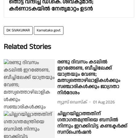
തൊട്ട് വന്ദിച്ച് ഡി.കെ. ശിവകുമാർ;
കർണാടകയിൽ നേതൃമാറ്റം ഉടൻ
DK SIVAKUMAR
Karnataka govt
Related Stories
രണ്ടു ദിവസം കടലില്‍
ഇറങ്ങേണ്ട, ബീച്ചിലേക്ക്
യാത്രയും വേണ്ട;
മത്സ്യത്തൊഴിലാളികള്‍ക്കും
സഞ്ചാരികള്‍ക്കും ജാഗ്രതാ
നിർദേശം
ന്യൂസ് ഡെസ്ക്
01 Aug 2026
ചില്ലറയില്ലാത്തതിന്
ഗതാഗതമന്ത്രിയെ ബസിൽ
നിന്നും ഇറക്കിവിട്ട കണ്ടക്ടർക്ക്
സസ്പെൻഷൻ