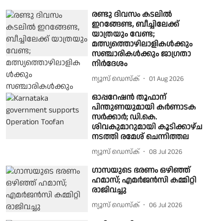
രണ്ടു ദിവസം കടലില്‍
ഇറങ്ങേണ്ട, ബീച്ചിലേക്ക്
യാത്രയും വേണ്ട;
മത്സ്യത്തൊഴിലാളികള്‍ക്കും
സഞ്ചാരികള്‍ക്കും ജാഗ്രതാ
നിർദേശം
ന്യൂസ് ഡെസ്ക്
01 Aug 2026
ഓപ്പറേഷൻ തൂഫാന്
പിന്തുണയുമായി കർണാടക
സർക്കാർ; ഡി.കെ.
ശിവകുമാറുമായി കൂടിക്കാഴ്ച
നടത്തി രമേശ് ചെന്നിത്തല
ന്യൂസ് ഡെസ്ക്
08 Jul 2026
ഗാസയുടെ ഭരണം ഒഴിഞ്ഞ്
ഹമാസ്; എമർജൻസി കമ്മിറ്റി
രാജിവച്ചു
ന്യൂസ് ഡെസ്ക്
06 Jul 2026