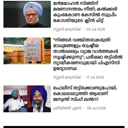
മന്‍മോഹന്‍ സിങ്ങിന്
മരണാനന്തരം നീതി; കല്‍ക്കരി
കുംഭകോണ കേസില്‍ സുപ്രീം
കോടതിയുടെ ക്ലീന്‍ ചിറ്റ്
ന്യൂസ് ഡെസ്ക്
29 Jul 2026
"നിങ്ങൾ വഞ്ചിതരാകരുത്!
മാധ്യമങ്ങളും രാഷ്ട്രീയ
താൽപ്പരരും വ്യാജ വാർത്തകൾ
സൃഷ്ടിക്കുന്നു"; പരീക്ഷാ തട്ടിപ്പിൽ
ന്യായീകരണവുമായി പിഎസ്‌സി
ഉദ്യോഗസ്ഥ
ന്യൂസ് ഡെസ്ക്
17 Jul 2026
പൊലീസ് തട്ടിക്കൊണ്ടുപോയി,
കൊലപ്പെടുത്തി! ആരാണ്
ജസ്വന്ത് സിംഗ് ഖൽറ?
ശ്രീജിത്ത് എസ്
08 Jul 2026