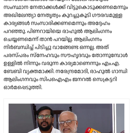
സംസ്ഥാന നേതാക്കൾക്ക് വിട്ടുകൊടുക്കണമെന്നും
അഖിലേന്ത്യാ നേതൃത്വം കുറച്ചുകൂടി ഗൗരവമുള്ള
കാര്യങ്ങൾ സംസാരിക്കണമെന്നും അദ്ദേഹം
പറഞ്ഞു. പിണറായിയെ രാഹുൽ ആലിംഗനം
ചെയ്യണമെന്ന് താൻ പറയില്ല. ആലിംഗനം
നിർബന്ധിച്ച് പിടിച്ചു വാങ്ങേണ്ട ഒന്നല്ല. അത്
പരസ്പരം സ്നേഹവും സൗഹൃദവും തോന്നുമ്പോൾ
ഉള്ളിൽ നിന്നും വരുന്ന കാര്യമാണെന്നും എം.എ.
ബേബി വ്യക്തമാക്കി. നരേന്ദ്രമോദി, രാഹുൽ ഗാന്ധി
ആലിംഗനവും സിപഐഎം ജനറൽ സെക്രട്ടറി
ഓർമപ്പെടുത്തി.