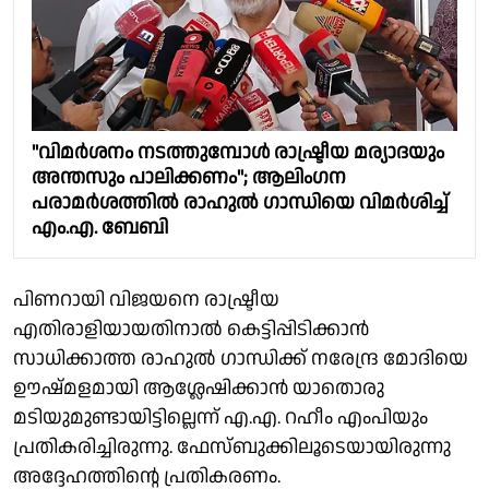
"വിമർശനം നടത്തുമ്പോൾ രാഷ്ട്രീയ മര്യാദയും
അന്തസും പാലിക്കണം"; ആലിംഗന
പരാമർശത്തിൽ രാഹുൽ ഗാന്ധിയെ വിമർശിച്ച്
എം.എ. ബേബി
പിണറായി വിജയനെ രാഷ്ട്രീയ
എതിരാളിയായതിനാൽ കെട്ടിപ്പിടിക്കാൻ
സാധിക്കാത്ത രാഹുൽ ഗാന്ധിക്ക് നരേന്ദ്ര മോദിയെ
ഊഷ്മളമായി ആശ്ലേഷിക്കാൻ യാതൊരു
മടിയുമുണ്ടായിട്ടില്ലെന്ന് എ.എ. റഹീം എംപിയും
പ്രതികരിച്ചിരുന്നു. ഫേസ്ബുക്കിലൂടെയായിരുന്നു
അദ്ദേഹത്തിന്റെ പ്രതികരണം.