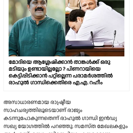
മോദിയെ ആശ്ലേഷിക്കാൻ താങ്കൾക്ക് ഒരു
മടിയും ഉണ്ടായില്ലല്ലോ ? പിണറായിയെ
കെട്ടിപ്പിടിക്കാൻ പറ്റില്ലെന്ന പരാമർശത്തിൽ
രാഹുൽ ഗാന്ധിക്കെതിരെ എ.എ. റഹീം
അസാധാരണമായ രാഷ്ട്രീയ
സാഹചര്യത്തിലൂടെയാണ് രാജ്യം
കടന്നുപോകുന്നതെന്ന് രാഹുൽ ഗാന്ധി ഇൻഡ്യ
സഖ്യ യോഗത്തിൽ പറഞ്ഞു. സമസ്ത മേഖലകളും