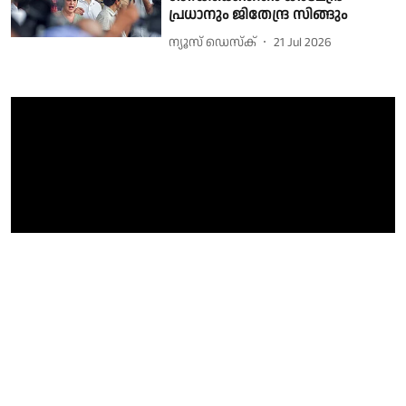
പ്രധാനും ജിതേന്ദ്ര സിങ്ങും
ന്യൂസ് ഡെസ്ക്
21 Jul 2026