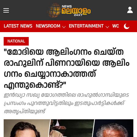
LATEST NEWS
NEWSROOM
ENTERTAINMENT
WORLD CUP
NATIONAL
"മോദിയെ ആലിം​ഗനം ചെയ്ത
രാ​ഹുലിന് പിണറായിയെ ആലിം​
ഗനം ചെയ്യാനാകാത്തത്
എന്തുകൊണ്ട്?"
ഇൻഡ്യാ സഖ്യ യോഗത്തിലെ രാഹുൽഗാന്ധിയുടെ
പ്രസംഗം പുറത്തുവിട്ടതിലും ഇടതുപാർട്ടികൾക്ക്
അതൃപ്തിയുണ്ട്