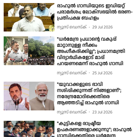
രാഹുൽ ഗാന്ധിയുടെ ഇഡിയറ്റ്
പരാമർശം; ലോക്സഭയിൽ ഭരണ-
പ്രതിപക്ഷ ബഹളം
ന്യൂസ് ഡെസ്ക്
29 Jul 2026
"ധർമേന്ദ്ര പ്രധാൻ്റെ വകുപ്പ്
മാറ്റാനുള്ള നീക്കം
അംഗീകരിക്കില്ല"; പ്രധാനമന്ത്രി
വിദ്യാർഥികളോട് മാപ്പ്
പറയണമെന്ന് രാഹുൽ ഗാന്ധി
ന്യൂസ് ഡെസ്ക്
25 Jul 2026
"യുവാക്കളുടെ ഭാവി
നശിപ്പിക്കുന്നത് നിങ്ങളാണ്";
നരേന്ദ്രമോദിക്കെതിരെ
ആഞ്ഞടിച്ച് രാഹുൽ ഗാന്ധി
ന്യൂസ് ഡെസ്ക്
23 Jul 2026
"കുട്ടികളെ രാഷ്ട്രീയ
ഉപകരണങ്ങളാക്കുന്നു"; രാഹുൽ
ഗാന്ധിക്കെതിരെ ധര്‍മേന്ദ്ര