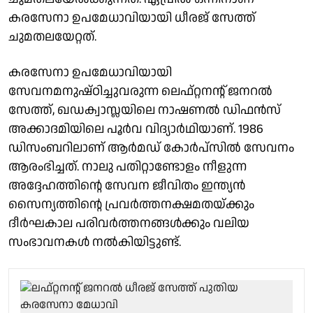
കരസേനാ ഉപമേധാവിയായി ധീരജ് സേത്ത്
ചുമതലയേറ്റത്‌.
കരസേനാ ഉപമേധാവിയായി
സേവനമനുഷ്ഠിച്ചുവരുന്ന ലെഫ്റ്റനന്റ് ജനറൽ
സേത്ത്, ഖഡക്വാസ്ലയിലെ നാഷണൽ ഡിഫൻസ്
അക്കാദമിയിലെ പൂർവ വിദ്യാർഥിയാണ്. 1986
ഡിസംബറിലാണ് ആർമഡ് കോർപ്സിൽ സേവനം
ആരംഭിച്ചത്. നാലു പതിറ്റാണ്ടോളം നീളുന്ന
അദ്ദേഹത്തിന്റെ സേവന ജീവിതം ഇന്ത്യൻ
സൈന്യത്തിന്റെ പ്രവർത്തനക്ഷമതയ്ക്കും
ദീർഘകാല പരിവർത്തനങ്ങൾക്കും വലിയ
സംഭാവനകൾ നൽകിയിട്ടുണ്ട്.