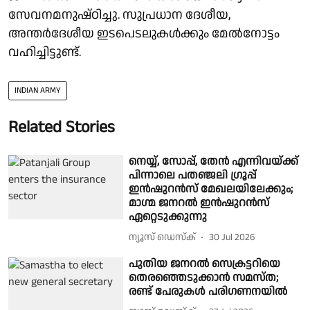
സേവനമനുഷ്ഠിച്ചു. സുപ്രധാന ദേശീയ,
അന്തർദേശീയ ഇടപെടലുകൾക്കും മേൽനോട്ടം
വഹിച്ചിട്ടുണ്ട്.
INDIAN ARMY
Related Stories
നെയ്യ്, സോപ്പ്, തേൻ എന്നിവയ്ക്ക്
പിന്നാലെ പതഞ്ജലി ഗ്രൂപ്പ്
ഇൻഷുറൻസ് മേഖലയിലേക്കും;
മാഗ്മ ജനറൽ ഇൻഷുറൻസ്
ഏറ്റെടുക്കുന്നു
ന്യൂസ് ഡെസ്ക്
30 Jul 2026
പുതിയ ജനറൽ സെക്രട്ടറിയെ
തെരഞ്ഞെടുക്കാൻ സമസ്ത;
രണ്ട് പേരുകൾ പരിഗണനയിൽ