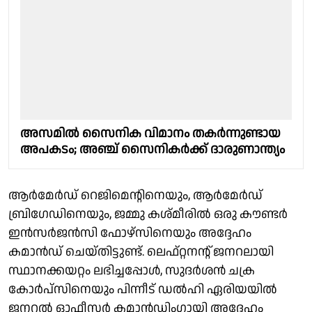
അസമിൽ സൈനിക വിമാനം തകർന്നുണ്ടായ
അപകടം; അഞ്ച് സൈനികർക്ക് ദാരുണാന്ത്യം
ആർമേർഡ് റെജിമെന്റിനെയും, ആർമേർഡ്
ബ്രിഗേഡിനെയും, ജമ്മു കശ്മീരിൽ ഒരു കൗണ്ടർ
ഇൻസർജൻസി ഫോഴ്സിനെയും അദ്ദേഹം
കമാൻഡ് ചെയ്തിട്ടുണ്ട്. ലെഫ്റ്റനന്റ് ജനറലായി
സ്ഥാനക്കയറ്റം ലഭിച്ചപ്പോൾ, സുദർശൻ ചക്ര
കോർപ്സിനെയും പിന്നീട് ഡൽഹി ഏരിയയിൽ
ജനറൽ ഓഫീസർ കമാൻഡിംഗായി അദ്ദേഹം