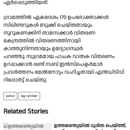
ഏർപ്പെടുത്തിയത്.
ഗ്രാമത്തിൽ ഏകദേശം 170 ഉപഭോക്താക്കൾ
സിലിണ്ടറുകൾ ബുക്ക് ചെയ്തതായും
നൂറുകണക്കിന് താമസക്കാർ വിതരണ
കേന്ദ്രത്തിൽ വിതരണത്തിനായി
കാത്തുനിന്നതായും ഉദ്യോഗസ്ഥർ
പറഞ്ഞു. സുഗമമായ പാചക വാതക വിതരണം
ഉറപ്പാക്കാൻ രണ്ട് സബ് ഇൻസ്പെക്ടർമാർ
പ്രവർത്തനം മേൽനോട്ടം വഹിച്ചതായി എൻഡിടിവി
റിപ്പോർട്ട് ചെയ്തു.
police
lpg cylinder
Related Stories
ഉത്തരേന്ത്യയിൽ ദുരിത പെയ്ത്ത്,