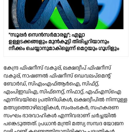
"സൂപ്പർ സെൻസർമാരല്ല"; എല്ലാ
ഉള്ളടക്കങ്ങളും മുൻകൂട്ടി തിരിച്ചറിയാനും
നീക്കം ചെയ്യാനുമാകില്ലെന്ന് മെറ്റയും ഗൂഗിളും
കേന്ദ്ര ഫിഷറീസ് വകുപ്പ്, ലക്ഷദ്വീപ് ഫിഷറീസ്
വകുപ്പ്, നാഷണൽ ഫിഷറീസ് ഡെവലപ്‌മെന്റ്
ബോർഡ്, സിഎംഎഫ്ആർഐ, സിഫ്റ്റ്,
എംപിഇഡിഎ, സിഫ്നെറ്റ്, നിഫാറ്റ്, എഫ്‌എസ്‌ഐ
എന്നിവയിലെ പ്രതിനിധികൾ, ലക്ഷദ്വീപിൽ നിന്നുള്ള
മത്സ്യത്തൊഴിലാളികൾ, സംരംഭകർ, സഹകരണ
സംഘം ഭാരവാഹികൾ എന്നിവരാണ് ചർച്ചയിൽ
പങ്കെടുത്തത്. പ്രധാൻ മന്ത്രി മത്സ്യ സമ്പദ യോജന
വഴി ഫണ്ട് കണ്ടെത്തിയായിരിക്കും പദ്ധതികൾ