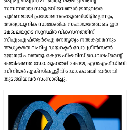
ഐഎഫ്‌എസ് പറഞ്ഞു. ലക്ഷദ്വീപിന്റെ
സമ്പന്നമായ സമുദ്രവിഭവങ്ങൾ ഇതുവരെ
പൂർണമായി പ്രയോജനപ്പെടുത്തിയിട്ടില്ലെന്നും,
അത്യാധുനിക സാങ്കേതിക സഹായത്തോടെ ഈ
മേഖലയുടെ സുസ്ഥിര വികസനത്തിന്
സിഎംഎഫ്‌ആർഐ നേതൃത്വം നൽകുമെന്നും
അധ്യക്ഷത വഹിച്ച ഡയറക്ടർ ഡോ. ഗ്രിൻസൺ
ജോർജ് പറഞ്ഞു. കേന്ദ്ര ഫിഷറീസ് ഡെവലപ്‌മെന്റ്
കമ്മിഷണർ ഡോ. മുഹമ്മദ് കോയ, എൻഎഫ്‌ഡിബി
സീനിയർ എക്സിക്യൂട്ടീവ് ഡോ. കാഞ്ചി ഭാർഗവി
തുടങ്ങിയവർ സംസാരിച്ചു.