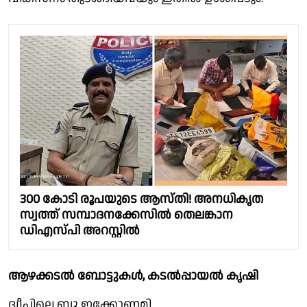
300 കോടി രൂപയുടെ ആസ്തി! അനധികൃത
സ്വത്ത് സമ്പാദനക്കേസില്‍ തെലങ്കാന
ഡിഎസ്‍പി അറസ്റ്റില്‍
ആഴക്കടൽ ബോട്ടുകൾ, കടൽപ്പായൽ കൃഷി
ദ്വീപിലെ ബ്ലൂ ഇക്കോണമി