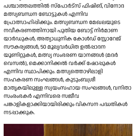
പശ്ചാത്തലത്തിൽ സ്പോർട്സ് ഫിഷിങ്, വിനോദ
മത്സ്യബന്ധന ബോട്ടുകൾ എന്നിവ
പ്രോത്സാഹിപ്പിക്കും. മത്സ്യബന്ധന മേഖലയുടെ
നവീകരണത്തിനായി പുതിയ ബോട്ട് നിർമാണ
യാർഡുകൾ, അത്യാധുനിക കോൾഡ് സ്റ്റോറേജ്
സൗകര്യങ്ങൾ, 50 മൂല്യവർധിത ഉൽപ്പാദന
യൂണിറ്റുകൾ, മത്സ്യ സംഭരണ യാനങ്ങൾ (മദർ
വെസൽ), മെക്കാനിക്കൽ വർക്ക്‌ ഷോപ്പുകൾ
എന്നിവ സ്ഥാപിക്കും. മത്സ്യത്തൊഴിലാളി
സഹകരണ സംഘങ്ങൾ, കുടുംബശ്രീ
മാതൃകയിലുള്ള സ്വയംസഹായ സംഘങ്ങൾ, വനിതാ
സംരംഭകർ എന്നിവരെ സജീവ
പങ്കാളികളാക്കിയായിരിക്കും വികസന പദ്ധതികൾ
നടപ്പാക്കുക.