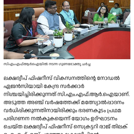
സിഎംഎഫ്ആർഐയിൽ നടന്ന ഗുണഭോക്തൃ ചർച്ച
ലക്ഷദ്വീപ് ഫിഷറീസ് വികസനത്തിന്റെ നോഡൽ
ഏജൻസിയായി കേന്ദ്ര സർക്കാർ
നിശ്ചയിച്ചിരിക്കുന്നത് സി.എം.എഫ്.ആർ.ഐയാണ്.
അടുത്ത അഞ്ച് വർഷത്തേക്ക് മത്സ്യോൽപ്പാദനം
വർധിപ്പിക്കുന്നതിനായിരിക്കും ഭരണകൂടം പ്രഥമ
പരിഗണന നൽകുകയെന്ന് യോഗം ഉദ്ഘാടനം
ചെയ്ത ലക്ഷദ്വീപ് ഫിഷറീസ് സെക്രട്ടറി രാജ് തിലക്