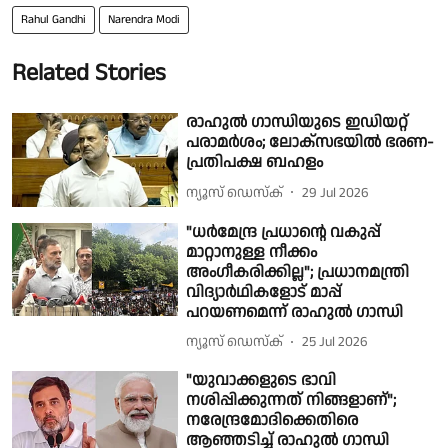
Rahul Gandhi
Narendra Modi
Related Stories
രാഹുൽ ഗാന്ധിയുടെ ഇഡിയറ്റ്
പരാമർശം; ലോക്സഭയിൽ ഭരണ-
പ്രതിപക്ഷ ബഹളം
ന്യൂസ് ഡെസ്ക്
29 Jul 2026
"ധർമേന്ദ്ര പ്രധാൻ്റെ വകുപ്പ്
മാറ്റാനുള്ള നീക്കം
അംഗീകരിക്കില്ല"; പ്രധാനമന്ത്രി
വിദ്യാർഥികളോട് മാപ്പ്
പറയണമെന്ന് രാഹുൽ ഗാന്ധി
ന്യൂസ് ഡെസ്ക്
25 Jul 2026
"യുവാക്കളുടെ ഭാവി
നശിപ്പിക്കുന്നത് നിങ്ങളാണ്";
നരേന്ദ്രമോദിക്കെതിരെ
ആഞ്ഞടിച്ച് രാഹുൽ ഗാന്ധി