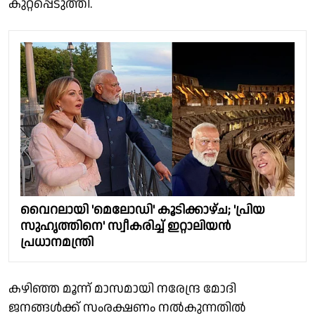
കുറ്റപ്പെടുത്തി.
വൈറലായി 'മെലോഡി' കൂടിക്കാഴ്ച; 'പ്രിയ
സുഹൃത്തിനെ' സ്വീകരിച്ച് ഇറ്റാലിയന്‍
പ്രധാനമന്ത്രി
കഴിഞ്ഞ മൂന്ന് മാസമായി നരേന്ദ്ര മോദി
ജനങ്ങൾക്ക് സംരക്ഷണം നൽകുന്നതിൽ