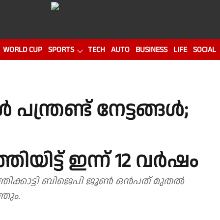
WORLD CUP
SPORTS
TECH
AUTO
BUSINESS
LIFE
SOCIAL
 പന്ത്രണ്ട് നേട്ടങ്ങൾ;
യിട്ട് ഇന്ന് 12 വർഷം
ത്തിക്കാട്ടി ബിജെപി ജൂൺ ഒൻപത് മുതൽ
തും.