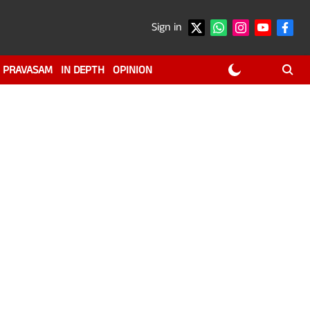
Sign in
PRAVASAM
IN DEPTH
OPINION