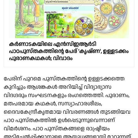
കർണാടകയിലെ എൻസിഇആർടി
പാഠപുസ്തകത്തിൻ്റെ പേര് 'കൃഷ്ണ', ഉള്ളടക്കം
പുരാണകഥകൾ; വിവാദം
പേരിന് പുറമെ പുസ്തകത്തിന്റെ ഉള്ളടക്കത്തെ
കുറിച്ചും ആശങ്കകള്‍ അറിയിച്ച് വിദ്യാഭ്യാസ
വിദഗ്ദരും സംഘടനകളും രംഗത്തെത്തി. പുരാണം,
മതപരമായ കഥകള്‍, സസ്യാഹാരശീലം,
ദൈവകേന്ദ്രീകൃതമായ വിവരണങ്ങള്‍ തുടങ്ങിയവ
പാഠ പുസ്തകത്തില്‍ ഉള്‍പ്പെടുന്നുവെന്നാണ്
വിമര്‍ശനം. പാഠ പുസ്തകങ്ങളെ രാഷ്ട്രീയം
അടിച്ചേല്‍പ്പിക്കാനുള്ള ആയുധങ്ങളായി മാറ്റുന്നത്