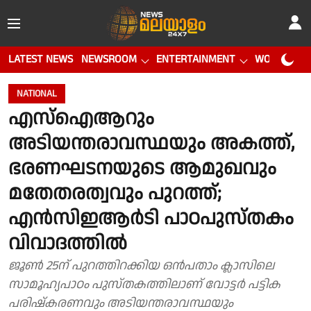
LATEST NEWS
NEWSROOM
ENTERTAINMENT
WORLD CUP
NATIONAL
എസ്‌ഐആറും
അടിയന്തരാവസ്ഥയും അകത്ത്,
ഭരണഘടനയുടെ ആമുഖവും
മതേതരത്വവും പുറത്ത്;
എന്‍സിഇആര്‍ടി പാഠപുസ്തകം
വിവാദത്തിൽ
ജൂണ്‍ 25ന് പുറത്തിറക്കിയ ഒന്‍പതാം ക്ലാസിലെ
സാമൂഹ്യപാഠം പുസ്തകത്തിലാണ് വോട്ടര്‍ പട്ടിക
പരിഷ്‌കരണവും അടിയന്തരാവസ്ഥയും