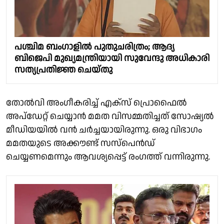
പശ്ചിമ ബംഗാളിൽ പുതുചരിത്രം; ആദ്യ
ബിജെപി മുഖ്യമന്ത്രിയായി സുവേന്ദു അധികാരി
സത്യപ്രതിജ്ഞ ചെയ്തു
തോൽവി അംഗീകരിച്ച് എക്സ് പ്രൊഫൈൽ
അപ്ഡേറ്റ് ചെയ്യാൻ മമത വിസമ്മതിച്ചത് സോഷ്യൽ
മീഡിയയിൽ വൻ ചർച്ചയായിരുന്നു. ഒരു വിഭാഗം
മമതയുടെ അക്കൗണ്ട് സസ്‌പെൻഡ്
ചെയ്യണമെന്നും ആവശ്യപ്പെട്ട് രംഗത്ത് വന്നിരുന്നു.