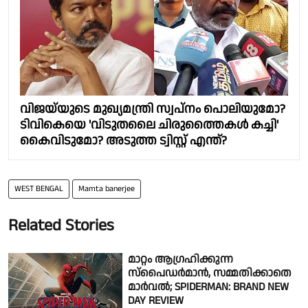
വിജയ്‌യുടെ മുഖ്യമന്ത്രി സ്വപ്നം പൊലിയുമോ?
ടിവികെയെ 'വിടുതലൈ ചിരുത്തൈകൾ കച്ചി'
കൈവിടുമോ? അടുത്ത ട്വിസ്റ്റ് എന്ത്?
WEST BENGAL
Mamta banerjee
Related Stories
മാറ്റം ആഗ്രഹിക്കുന്ന
സ്പൈഡർമാൻ, സമ്മതിക്കാതെ
മാർവൽ; SPIDERMAN: BRAND NEW
DAY REVIEW