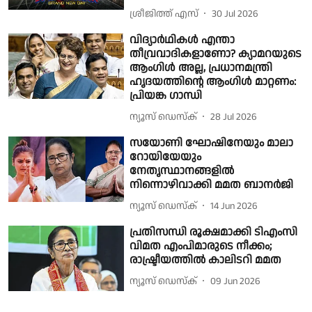
ശ്രീജിത്ത് എസ്
30 Jul 2026
വിദ്യാർഥികൾ എന്താ
തീവ്രവാദികളാണോ? ക്യാമറയുടെ
ആംഗിൾ അല്ല, പ്രധാനമന്ത്രി
ഹൃദയത്തിന്റെ ആംഗിൾ മാറ്റണം:
പ്രിയങ്ക ഗാന്ധി
ന്യൂസ് ഡെസ്ക്
28 Jul 2026
സയോണി ഘോഷിനേയും മാലാ
റോയിയേയും
നേതൃസ്ഥാനങ്ങളിൽ
നിന്നൊഴിവാക്കി മമത ബാനർജി
ന്യൂസ് ഡെസ്ക്
14 Jun 2026
പ്രതിസന്ധി രൂക്ഷമാക്കി ടിഎംസി
വിമത എംപിമാരുടെ നീക്കം;
രാഷ്ട്രീയത്തിൽ കാലിടറി മമത
ന്യൂസ് ഡെസ്ക്
09 Jun 2026