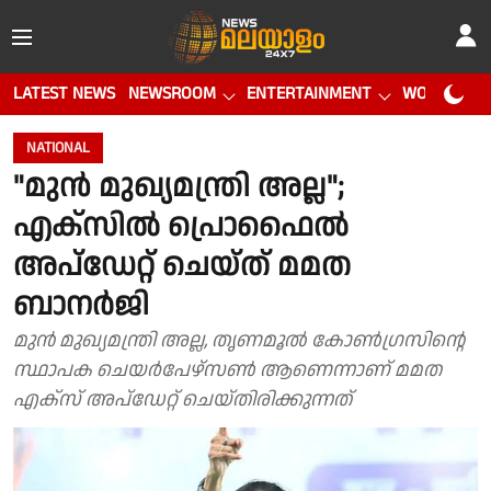
LATEST NEWS
NEWSROOM
ENTERTAINMENT
WORLD CUP
NATIONAL
"മുൻ മുഖ്യമന്ത്രി അല്ല";
എക്സിൽ പ്രൊഫൈൽ
അപ്ഡേറ്റ് ചെയ്ത് മമത
ബാനർജി
മുൻ മുഖ്യമന്ത്രി അല്ല, തൃണമൂൽ കോൺഗ്രസിൻ്റെ
സ്ഥാപക ചെയർപേഴ്സൺ ആണെന്നാണ് മമത
എക്സ് അപ്ഡേറ്റ് ചെയ്തിരിക്കുന്നത്