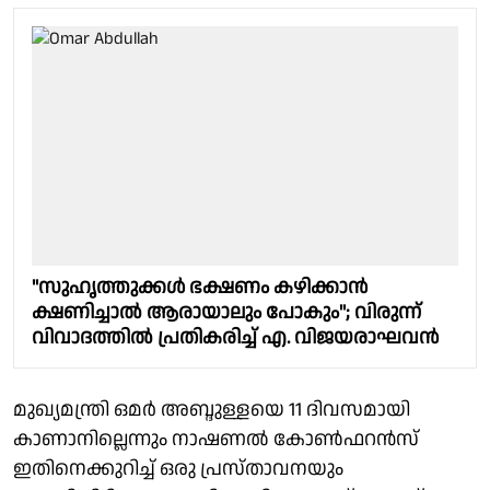
"സുഹൃത്തുക്കൾ ഭക്ഷണം കഴിക്കാൻ
ക്ഷണിച്ചാൽ ആരായാലും പോകും"; വിരുന്ന്
വിവാദത്തിൽ പ്രതികരിച്ച് എ. വിജയരാഘവൻ
മുഖ്യമന്ത്രി ഒമർ അബ്ദുള്ളയെ 11 ദിവസമായി
കാണാനില്ലെന്നും നാഷണൽ കോൺഫറൻസ്
ഇതിനെക്കുറിച്ച് ഒരു പ്രസ്താവനയും