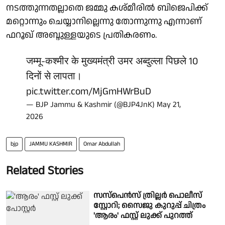
നടത്തുന്നതല്ലാതെ ജമ്മു കശ്മീരിൽ ബിജെപിക്ക്
മറ്റൊന്നും ചെയ്യാനില്ലെന്നു തോന്നുന്നു എന്നാണ്
ഫറൂഖ് അബ്ദുള്ളയുടെ പ്രതികരണം.
जम्मू-कश्मीर के मुख्यमंत्री उमर अब्दुल्ला पिछले 10
दिनों से लापता।
pic.twitter.com/MjGmHWrBuD
— BJP Jammu & Kashmir (@BJP4JnK)
May 21,
2026
bjp
JAMMU KASHMIR
Omar Abdullah
Related Stories
സസ്‌പെൻസ് ത്രില്ലർ പൊലീസ്
സ്റ്റോറി; സൈജു കുറുപ്പ് ചിത്രം
'ആരം' ഫസ്റ്റ് ലുക്ക് പുറത്ത്