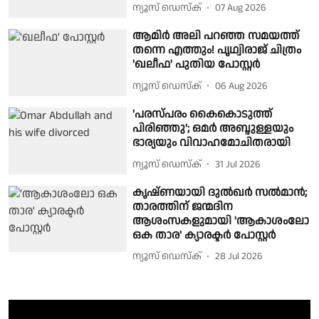
ന്യൂസ് ഡെസ്ക്
07 Aug 2026
ആമിർ അലി പറഞ്ഞ സമയത്ത്
തന്നെ എത്തും! പൃഥ്വിരാജ് ചിത്രം
'ഖലീഫ' പുതിയ പോസ്റ്റർ
ന്യൂസ് ഡെസ്ക്
06 Aug 2026
'പരസ്പരം കൈകൊടുത്ത്
പിരിഞ്ഞു'; ഒമർ അബ്ദുള്ളയും
ഭാര്യയും വിവാഹമോചിതരായി
ന്യൂസ് ഡെസ്ക്
31 Jul 2026
കൃഷ്ണയായി ദുൽഖർ സൽമാൻ;
താരത്തിന് ജന്മദിന
ആശംസകളുമായി 'ആകാശംലോ
ഒക താര' ക്യാരക്ടർ പോസ്റ്റർ
ന്യൂസ് ഡെസ്ക്
28 Jul 2026