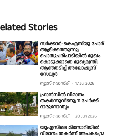
elated Stories
സർക്കാർ-കെഎസ്‌യു പോര്
ആളിക്കത്തുന്നു;
പൊതുപരിപാടിയിൽ മുഖം
കൊടുക്കാതെ മുഖ്യമന്ത്രി,
ആഞ്ഞടിച്ച് അലോഷ്യസ്
സേവ്യർ
ന്യൂസ് ഡെസ്ക്
17 Jul 2026
ഫ്രാൻസിൽ വിമാനം
തകർന്നുവീണു; 11 പേർക്ക്
ദാരുണാന്ത്യം
ന്യൂസ് ഡെസ്ക്
28 Jun 2026
യുഎസിലെ മിസോറിയില്‍
വിമാനം തകർന്ന് അപകടം;12