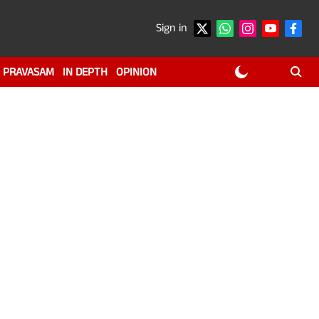
Sign in
PRAVASAM
IN DEPTH
OPINION