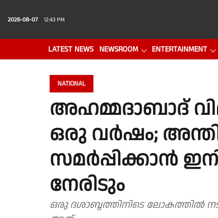
2026-08-07
12:43 PM
LATEST NEWS
NEWSROOM
ENTERTAINMENT
PHOTO GALLERY
VIDEO
NATIONAL
അഹമ്മദാബാദ് വിമ
ഒരു വർഷം; അന്തിമ 
സമർപ്പിക്കാൻ ഇ
നേരിടും
ഒരു ദശാബ്ദത്തിനിടെ ലോകത്തിൽ നടന്