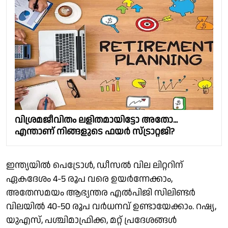
വിശ്രമജീവിതം ലളിതമായിട്ടോ അതോ...
എന്താണ് നിങ്ങളുടെ ഫയർ സ്ട്രാറ്റജി?
ഇന്ത്യയിൽ പെട്രോൾ, ഡീസൽ വില ലിറ്ററിന്
ഏകദേശം 4-5 രൂപ വരെ ഉയർന്നേക്കാം,
അതേസമയം ആഭ്യന്തര എൽപിജി സിലിണ്ടർ
വിലയിൽ 40-50 രൂപ വർധനവ് ഉണ്ടായേക്കാം. റഷ്യ,
യുഎസ്, പശ്ചിമാഫ്രിക്ക, മറ്റ് പ്രദേശങ്ങൾ