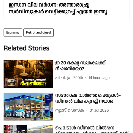
ഇന്ധന വില വർധന: അന്താരാഷ്ട്ര
സർവീസുകൾ വെട്ടിക്കുറച്ച് എയർ ഇന്ത്യ
Economy
Petrol and diesel
Related Stories
ഇ 20 ഭക്ഷ്യ സുരക്ഷക്ക്
ഭീഷണിയോ?
പി.പി. പ്രശാന്ത്
14 hours ago
സന്തോഷ വാർത്ത; പെട്രോൾ-
ഡീസൽ വില കുറച്ച് നയാര
ന്യൂസ് ഡെസ്ക്
01 Jul 2026
പെട്രോൾ ഡീസൽ വിൽപ്പന