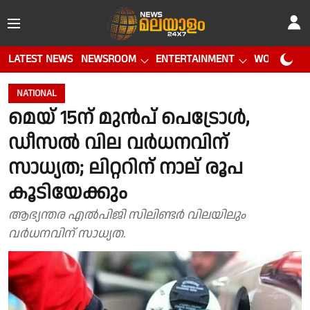
LATEST NEWS
NEWSROOM
ENTERTAINMENT
WORLD CUP
NATIONAL
മെയ് 15ന് മുൻപ് പെട്രോൾ,
ഡീസൽ വില വർധനവിന്
സാധ്യത; ലിറ്ററിന് നാല് രൂപ
കൂടിയേക്കും
ആഭ്യന്തര എൽപിജി സിലിണ്ടർ വിലയിലും
വർധനവിന് സാധ്യത.