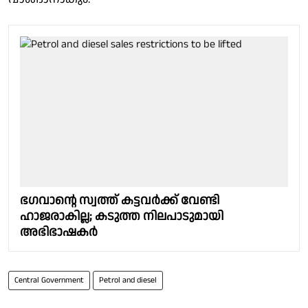
ഭഗവാന്റെ സ്വത്ത് കട്ടവര്‍ക്ക് വേണ്ടി
ഹാജരാകില്ല; കടുത്ത നിലപാടുമായി
അഭിഭാഷകര്‍
Central Government
Petrol and diesel