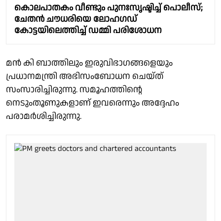
കൊലപാതകം വീണ്ടും പുനഃസൃഷ്ടിച്ച് പൊലീസ്;
ചേതൻ ചൗധരിയെ ലോഹഗഡ്
കോട്ടയിലെത്തിച്ച് ഡമ്മി പരിശോധന
മൻ കി ബാത്തിലും ഇരുവിഭാഗങ്ങളെയും
പ്രധാനമന്ത്രി അഭിസംബോധന ചെയ്ത്
സംസാരിച്ചിരുന്നു. സമൂഹത്തിൻ്റെ
നെടുംതൂണുകളാണ് ഇവരെന്നും അദ്ദേഹം
പരാമർശിച്ചിരുന്നു.