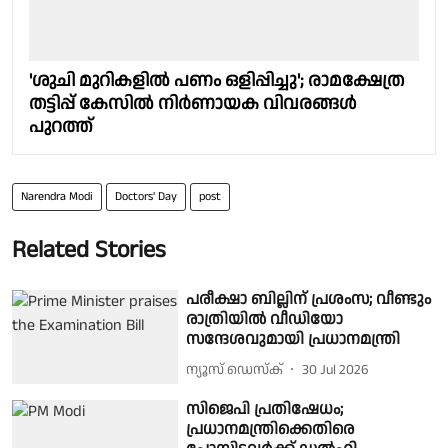
'ശുചി മുറികളിൽ പണം ഒളിപ്പിച്ചു'; രാമക്ഷേത്ര
തട്ടിപ്പ് കേസിൽ നിർണായക വിവരങ്ങൾ
പുറത്ത്
Narendra Modi
Doctors' Day
post
Related Stories
പരീക്ഷാ ബില്ലിന് പ്രശംസ; വീണ്ടും
രാത്രിയിൽ വീഡിയോ
സന്ദേശവുമായി പ്രധാനമന്ത്രി
ന്യൂസ് ഡെസ്ക്
30 Jul 2026
സിജെപി പ്രതിഷേധം;
പ്രധാനമന്ത്രിക്കെതിരെ