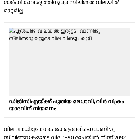
ഗാർഹികാവശ്യത്തിനുള്ള സിലിണ്ടർ വിലയിൽ
മാറ്റമില്ല.
ഡിജിസിഎയ്ക്ക് പുതിയ മേധാവി; വീർ വിക്രം
യാദവിന് നിയമനം
വില വർധിച്ചതോടെ കേരളത്തിലെ വാണിജ്യ
സിലിണ്ടറുകളുടെ വില 1890 രൂപയിൽ നിന്ന് 2092