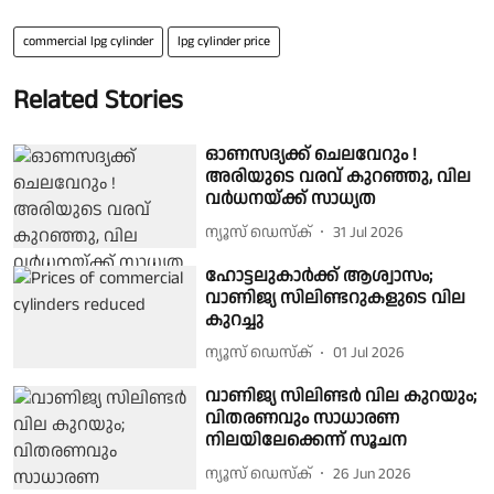
commercial lpg cylinder
lpg cylinder price
Related Stories
ഓണസദ്യക്ക് ചെലവേറും !
അരിയുടെ വരവ് കുറഞ്ഞു, വില
വര്‍ധനയ്ക്ക് സാധ്യത
ന്യൂസ് ഡെസ്ക്
31 Jul 2026
ഹോട്ടലുകാർക്ക് ആശ്വാസം;
വാണിജ്യ സിലിണ്ടറുകളുടെ വില
കുറച്ചു
ന്യൂസ് ഡെസ്ക്
01 Jul 2026
വാണിജ്യ സിലിണ്ടര്‍ വില കുറയും;
വിതരണവും സാധാരണ
നിലയിലേക്കെന്ന് സൂചന
ന്യൂസ് ഡെസ്ക്
26 Jun 2026