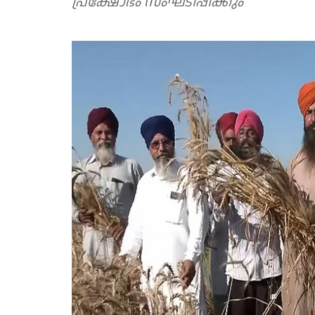
പ്രക്ഷോഭം സംഘടിപ്പിക്കും