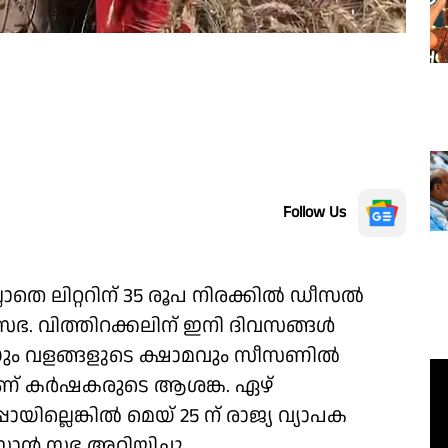
Follow Us
െ ലിറ്ററിന് 35 രൂപ നിരക്കില്‍ ഡീസല്‍
സഭ. വിത്തിറക്കലിന് ഇനി ദിവസങ്ങള്‍
ലയും വളങ്ങളുടെ ക്ഷാമവും സീസണിൽ
ാണ് കർഷകരുടെ ആശങ്ക. ഏഴ്
യില്ലെങ്കില്‍ മെയ് 25 ന് രാജ്യ വ്യാപക
സാന്‍ സഭ അറിയിച്ചു.