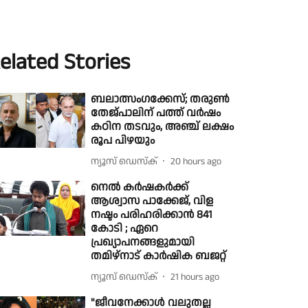
elated Stories
ബലാത്സംഗക്കേസ്; തരുൺ
തേജ്‌പാലിന് പത്ത് വർഷം
കഠിന തടവും, അഞ്ച് ലക്ഷം
രൂപ പിഴയും
ന്യൂസ് ഡെസ്ക്
20 hours ago
നെൽ കർഷകർക്ക്
ആശ്വാസ പാക്കേജ്, വിള
നഷ്ടം പരിഹരിക്കാൻ 841
കോടി ; ഏറെ
പ്രഖ്യാപനങ്ങളുമായി
തമിഴ്നാട് കാർഷിക ബജറ്റ്
ന്യൂസ് ഡെസ്ക്
21 hours ago
"ജീവനേക്കാൾ വലുതല്ല