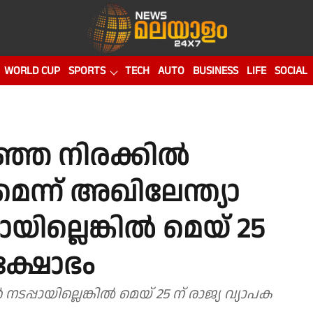
WORLD CUP
SPORTS
TECH
AUTO
BUSINESS
LIFE
SOCIAL
്ഞ നിരക്കിൽ
ന്ന് അഖിലേന്ത്യാ
ില്ലെങ്കില്‍ മെയ് 25
രക്ഷോഭം