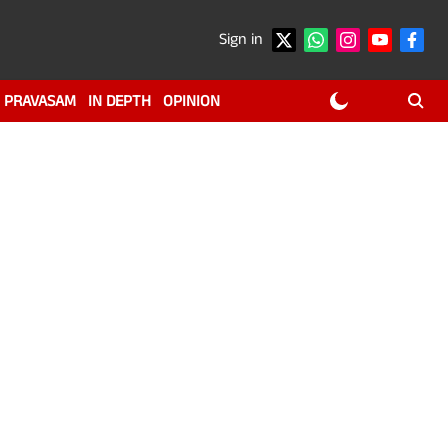
Sign in
PRAVASAM
IN DEPTH
OPINION