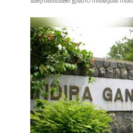
കേന്ദ്രങ്ങൾക്ക് ഇഗ്നോ നി