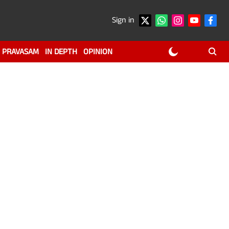
Sign in
PRAVASAM
IN DEPTH
OPINION