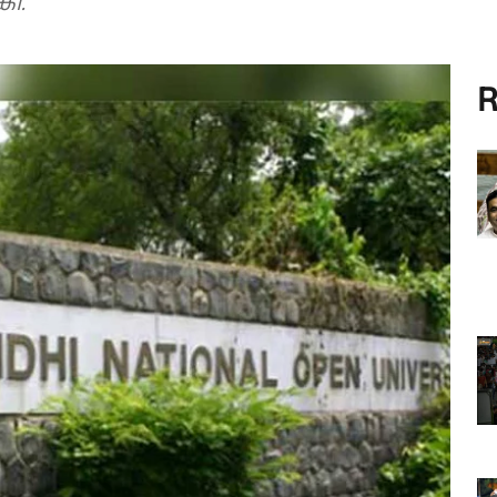
ർദ്ദേശം നൽകി.
R