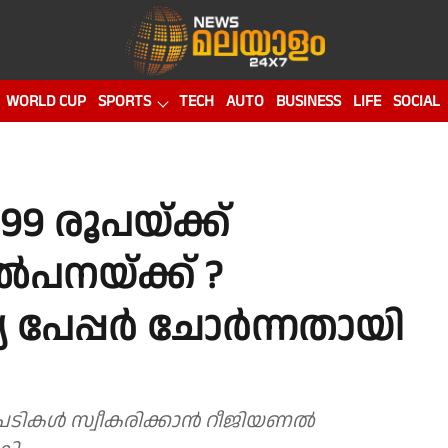
WORLD CUP
SPORTS
TECH
AUTO
BUSINESS
LIFE
SOCIAL
99 രൂപയ്ക്ക്
ൽപനയ്ക്ക് ?
 പേപ്പർ ചോർന്നതായി
 സ്വീകരിക്കാൻ റീജിയണൽ