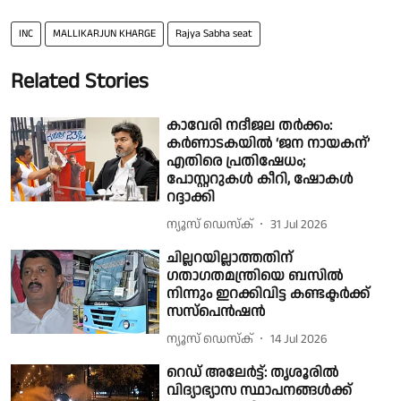
INC
MALLIKARJUN KHARGE
Rajya Sabha seat
Related Stories
കാവേരി നദീജല തർക്കം:
കർണാടകയിൽ ‘ജന നായകന്’
എതിരെ പ്രതിഷേധം;
പോസ്റ്ററുകൾ കീറി, ഷോകൾ
റദ്ദാക്കി
ന്യൂസ് ഡെസ്ക്
31 Jul 2026
ചില്ലറയില്ലാത്തതിന്
ഗതാഗതമന്ത്രിയെ ബസിൽ
നിന്നും ഇറക്കിവിട്ട കണ്ടക്ടർക്ക്
സസ്പെൻഷൻ
ന്യൂസ് ഡെസ്ക്
14 Jul 2026
റെഡ് അലേർട്ട്: തൃശൂരിൽ
വിദ്യാഭ്യാസ സ്ഥാപനങ്ങൾക്ക്