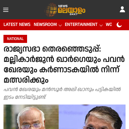
LATEST NEWS
NEWSROOM
ENTERTAINMENT
WORLD CUP
NATIONAL
രാജ്യസഭാ തെരഞ്ഞെടുപ്പ്:
മല്ലികാർജുൻ ഖാർഗെയും പവൻ
ഖേരയും കർണാടകയിൽ നിന്ന്
മത്സരിക്കും
പവൻ ഖേരയും മൻസൂർ അലി ഖാനും പട്ടികയിൽ
ഇടം നേടിയിട്ടുണ്ട്