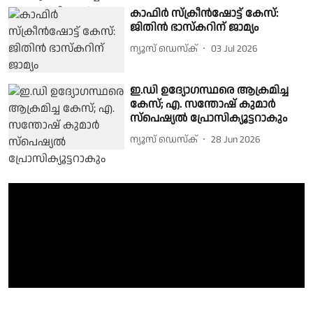
കാഫിർ സ്ക്രീൻഷോട്ട് കേസ്:
ജിതിൻ ഭാസ്കറിന് ജാമ്യം
ന്യൂസ് ഡെസ്ക്
03 Jul 2026
ഇ.ഡി ഉദ്യോഗസ്ഥരെ ആക്രമിച്ച
കേസ്; എ. സന്തോഷ് കുമാർ
സ്പെഷ്യൽ പ്രോസിക്യൂട്ടറാകും
ന്യൂസ് ഡെസ്ക്
28 Jun 2026