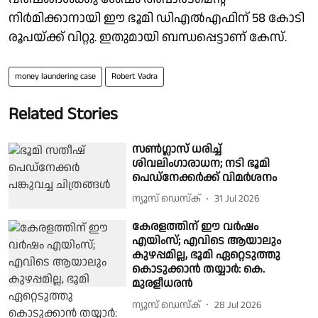
നിര്‍മിക്കാനായി ഈ ഭൂമി ഡിഎല്‍എഫിന് 58 കോടി
രൂപയ്ക്ക് വിറ്റു. ഇതുമായി ബന്ധപ്പെട്ടാണ് കേസ്.
money laundering case
Robert Vadra
Related Stories
സൺഗ്ലാസ് ധരിച്ച്
ശിവലിംഗാരാധന; നടി ഭൂമി
പെഡ്നേക്കർക്ക് വിമർശനം
ന്യൂസ് ഡെസ്ക്
31 Jul 2026
കേരളത്തിന് ഈ വര്‍ഷം
എയിംസ്; എവിടെ ആയാലും
കുഴപ്പമില്ല, ഭൂമി ഏറ്റെടുത്തു
കൊടുക്കാന്‍ തയ്യാര്‍: കെ.
മുരളീധരന്‍
ന്യൂസ് ഡെസ്ക്
28 Jul 2026