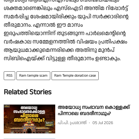
ശക്തമാണെങ്കിലും എസ്‌ഐടി അന്തിമ റിപ്പോര്‍ട്ട്
സമര്‍പ്പിച്ച ശേഷമായിരിക്കും യുപി സര്‍ക്കാരിന്റെ
തീരുമാനം. എന്നാല്‍ ഈ മാസം
ഇരുപത്തിയൊന്നിന് തുടങ്ങുന്ന പാര്‍ലമെന്റിന്റെ
വര്‍ഷകാല സമ്മേളനത്തില്‍ വിഷയം പ്രതിപക്ഷം
ആയുധമാക്കുമെന്നരിക്കെ അതിനു മുന്‍പ്
സിബിഐയ്ക്ക് വിട്ടുള്ള തീരുമാനം ഉണ്ടാകും.
RSS
Ram temple scam
Ram Temple donation case
Related Stories
അയോധ്യ സംഭാവന കൊള്ളക്ക്
പിന്നാലെ ബദരീനാഥും?
പി.പി. പ്രശാന്ത്
05 Jul 2026