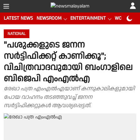
LATEST NEWS
NEWSROOM
ENTERTAINMENT
WORLD CUP
NATIONAL
"പശുക്കളുടെ ജനന
സർട്ടിഫിക്കറ്റ് കാണിക്കൂ";
വിചിത്രവാദവുമായി ബംഗാളിലെ
ബിജെപി എംഎൽഎ
രേഖാ പത്ര എംഎൽഎയാണ് കന്നുകാലികളുമായി
പോയ വാഹനം തടഞ്ഞുവച്ച് ജനന
സർട്ടിഫിക്കറ്റുകൾ ആവശ്യപ്പെട്ടത്.