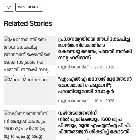
bjp
WEST BENGAL
Related Stories
പ്രധാനമന്ത്രിയെ അധിക്ഷേപിച്ച
ജാൻമണിക്കെതിരെ
കേസെടുക്കണം; പരാതി നൽകി
നവ്യ ഹരിദാസ്
ന്യൂസ് ഡെസ്ക്
27 Jul 2026
"എംഎൽഎ മനോജ് മൂത്തേടൻ
മോശമായി പെരുമാറി";
പരാതിയുമായി ഡോക്ടർ
ന്യൂസ് ഡെസ്ക്
10 Jul 2026
വഴിതടഞ്ഞതിന്
നില്‍പ്പുശിക്ഷയും 1600 രൂപ
പിഴയും; മുൻ എംഎൽഎ പി.പി.
ചിത്തരഞ്ജന് ശിക്ഷിച്ച് കോടതി