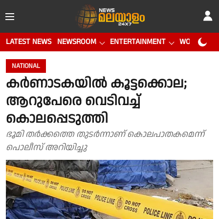
LATEST NEWS
NEWSROOM
ENTERTAINMENT
WORLD CUP
NATIONAL
കർണാടകയിൽ കൂട്ടക്കൊല;
ആറുപേരെ വെടിവച്ച്
കൊലപ്പെടുത്തി
ഭൂമി തർക്കത്തെ തുടർന്നാണ് കൊലപാതകമെന്ന്
പൊലീസ് അറിയിച്ചു