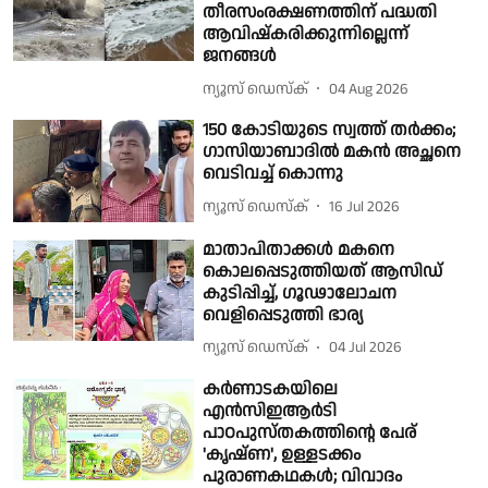
തീരസംരക്ഷണത്തിന് പദ്ധതി
ആവിഷ്കരിക്കുന്നില്ലെന്ന്
ജനങ്ങൾ
ന്യൂസ് ഡെസ്ക്
04 Aug 2026
150 കോടിയുടെ സ്വത്ത് തർക്കം;
ഗാസിയാബാദിൽ മകൻ അച്ഛനെ
വെടിവച്ച് കൊന്നു
ന്യൂസ് ഡെസ്ക്
16 Jul 2026
മാതാപിതാക്കൾ മകനെ
കൊലപ്പെടുത്തിയത് ആസിഡ്
കുടിപ്പിച്ച്, ഗൂഢാലോചന
വെളിപ്പെടുത്തി ഭാര്യ
ന്യൂസ് ഡെസ്ക്
04 Jul 2026
കർണാടകയിലെ
എൻസിഇആർടി
പാഠപുസ്തകത്തിൻ്റെ പേര്
'കൃഷ്ണ', ഉള്ളടക്കം
പുരാണകഥകൾ; വിവാദം