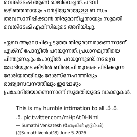
വെങ്കിടേഷ് ആണ് രാജിവെച്ചത്. പദവി
ഒഴിഞ്ഞതായും പാര്‍ട്ടിയുമായുള്ള ബന്ധം
അവസാനിപ്പിക്കാന്‍ തീരുമാനിച്ചതായും സുമതി
വെങ്കിടേഷ് എക്‌സിലൂടെ അറിയിച്ചു.
ഏറെ ആലോചിച്ചെടുത്ത തീരുമാനമാണെന്നാണ്
എക്‌സ് പോസ്റ്റില്‍ പറയുന്നത്. പ്രധാനമന്ത്രിയെ
പിന്തുണച്ചും പോസ്റ്റില്‍ പറയുന്നുണ്ട്. നരേന്ദ്ര
മോദിയുടെ കീഴില്‍ ബിജെപി മുറകെ പിടിക്കുന്ന
ദേശീയതയിലും ദേശസ്നേഹത്തിലും
രാജ്യസേവനത്തിലും ഇപ്പോഴും
പ്രചോദിതയാണെന്നാണ് സുമതിയുടെ വാക്കുകള്‍.
This is my humble intimation to all 👃👃
👃
pic.twitter.com/mHpAtDHNml
— Sumathi Venkatesh (மோடியின் குடும்பம்)
(@SumathiVenkat18)
June 5, 2026