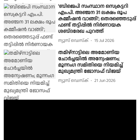
'ബിജെപി സംസ്ഥാന സെക്രട്ടറി
എം.പി. അഞ്ജന 31 ലക്ഷം രൂപ
കമ്മീഷൻ വാങ്ങി'; തെരഞ്ഞെടുപ്പ്
ഫണ്ട് തട്ടിപ്പിൽ നിർണായക
ശബ്‌ദരേഖ പുറത്ത്
ന്യൂസ് ഡെസ്ക്
15 Jul 2026
തമിഴ്നാട്ടിലെ അമോണിയ
ചോർച്ചയിൽ അന്വേഷണം;
മൂന്നംഗ സമിതിയെ നിയമിച്ച്
മുഖ്യമന്ത്രി ജോസഫ് വിജയ്
ന്യൂസ് ഡെസ്ക്
21 Jun 2026