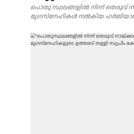
പൊതു സ്ഥലങ്ങളില്‍ നിന്ന് തെരുവ്
മൃഗസ്‌നേഹികള്‍ നല്‍കിയ ഹര്‍ജിയാ