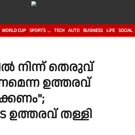
WORLD CUP
SPORTS
TECH
AUTO
BUSINESS
LIFE
SOCIAL
‍ നിന്ന് തെരുവ്
ണമെന്ന ഉത്തരവ്
ക്കണം";
 ഉത്തരവ് തള്ളി