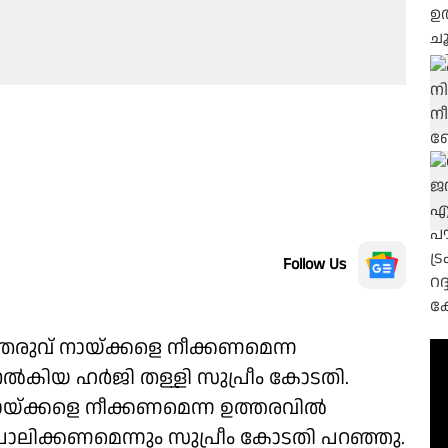
Follow Us
തെരുവ് നായ്ക്കളെ നീക്കണമെന്ന
്‍കിയ ഹര്‍ജി തള്ളി സുപ്രീം കോടതി.
നായ്ക്കളെ നീക്കണമെന്ന ഉത്തരവിൽ
യി പാലിക്കണമെന്നും സുപ്രീം കോടതി പറഞ്ഞു.