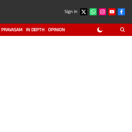
Sign in
PRAVASAM
IN DEPTH
OPINION