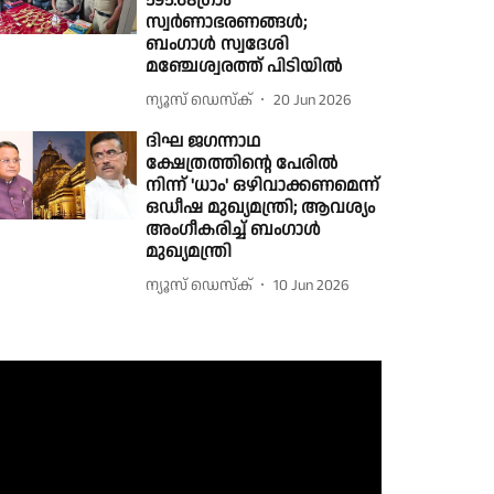
595.68ഗ്രാം
സ്വർണാഭരണങ്ങൾ;
ബംഗാൾ സ്വദേശി
മഞ്ചേശ്വരത്ത് പിടിയിൽ
ന്യൂസ് ഡെസ്ക്
20 Jun 2026
ദിഘ ജഗന്നാഥ
ക്ഷേത്രത്തിൻ്റെ പേരിൽ
നിന്ന് 'ധാം' ഒഴിവാക്കണമെന്ന്
ഒഡീഷ മുഖ്യമന്ത്രി; ആവശ്യം
അംഗീകരിച്ച് ബംഗാൾ
മുഖ്യമന്ത്രി
ന്യൂസ് ഡെസ്ക്
10 Jun 2026