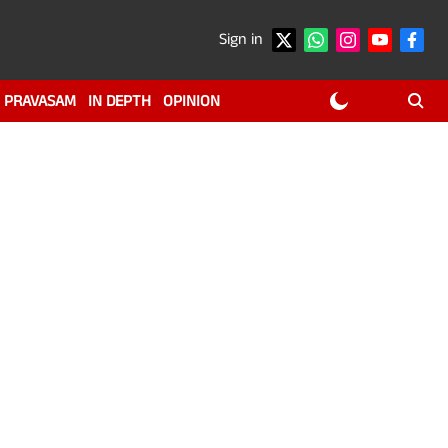
Sign in
PRAVASAM
IN DEPTH
OPINION