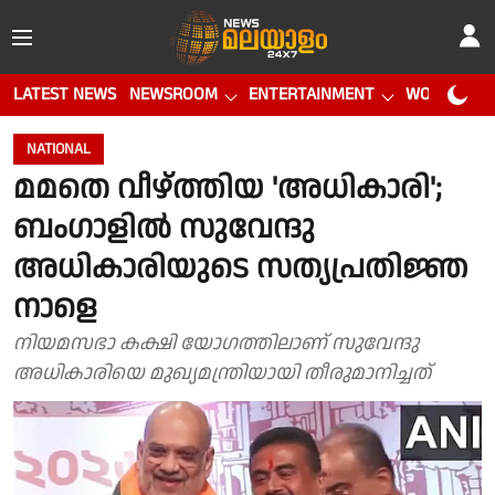
LATEST NEWS
NEWSROOM
ENTERTAINMENT
WORLD CUP
NATIONAL
മമതെ വീഴ്ത്തിയ 'അധികാരി';
ബംഗാളില്‍ സുവേന്ദു
അധികാരിയുടെ സത്യപ്രതിജ്ഞ
നാളെ
നിയമസഭാ കക്ഷി യോഗത്തിലാണ് സുവേന്ദു
അധികാരിയെ മുഖ്യമന്ത്രിയായി തീരുമാനിച്ചത്