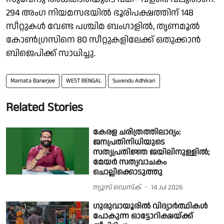
294 അംഗ നിയമസഭയില്‍ ഭൂരിപക്ഷത്തിന് 148
സീറ്റുകള്‍ വേണ്ട പശ്ചിമ ബംഗാളില്‍, തൃണമൂല്‍
കോണ്‍ഗ്രസിനെ 80 സീറ്റുകളിലേക്ക് ഒതുക്കാന്‍
ബിജെപിക്ക് സാധിച്ചു.
Mamata Banerjee
WEST BENGAL
Suvendu Adhikari
Related Stories
കേരള ചരിത്രത്തിലാദ്യം:
ജനപ്രതിനിധിയുടെ
സത്യപ്രതിജ്ഞ ജയിലിനുള്ളിൽ;
മേയർ സത്യവാചകം
ചൊല്ലിക്കൊടുത്തു
ന്യൂസ് ഡെസ്ക്
14 Jul 2026
ഗുരുവായൂരിൽ വിദ്യാർത്ഥികൾ
പോകുന്ന ഓട്ടോറിക്ഷയ്ക്ക്