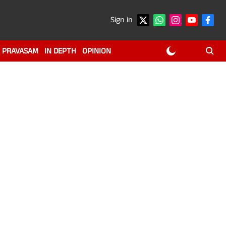
Sign in
PRAVASAM
IN DEPTH
OPINION