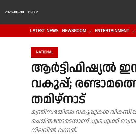
2026-08-08
1:19 AM
LATEST NEWS
NEWSROOM
ENTERTAINMENT
PHOTO GALLERY
VIDEO
NATIONAL
ആർട്ടിഫിഷ്യൽ ഇന
വകുപ്പ്; രണ്ടാമത
തമിഴ്നാട്
മന്ത്രിസഭയിലെ വകുപ്പുകൾ വികസിപ്
ചെയ്തതോടെയാണ് എഐക്ക് മാത്രമാ
നിലവിൽ വന്നത്.