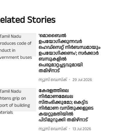
elated Stories
'മൊബൈല്‍
ഉപയോഗിക്കുന്നവര്‍
ഹെഡ്സെറ്റ് നിര്‍ബന്ധമായും
ഉപയോഗിക്കണം'; സർക്കാർ
ബസുകളിൽ
പെരുമാറ്റച്ചട്ടവുമായി
തമിഴ്നാട്
ന്യൂസ് ഡെസ്ക്
29 Jul 2026
കേരളത്തിലെ
നിർമാണമേഖല
സ്തംഭിക്കുമോ; കെട്ടിട
നിർമാണ വസ്തുക്കളുടെ
കയറ്റുമതിയിൽ
പിടിമുറുക്കി തമിഴ്നാട്
ന്യൂസ് ഡെസ്ക്
13 Jul 2026