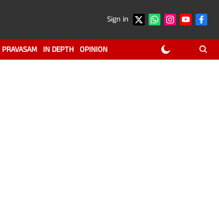
Sign in
PRAVASAM
IN DEPTH
OPINION