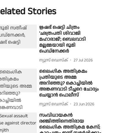
elated Stories
ഋഷഭ് ഷെട്ടി ചിത്രം
'ഛത്രപതി ശിവാജി
മഹാരാജ്'; ബെലവാടി
മല്ലമ്മയായി ഭൂമി
പെഡ്‌നേക്കർ
ന്യൂസ് ഡെസ്ക്
27 Jul 2026
ലൈംഗിക അതിക്രമം
പ്രതിയുടെ അമ്മ
അറിഞ്ഞു? കൊച്ചിയിൽ
അങ്കണവാടി ടീച്ചറെ ചോദ്യം
ചെയ്യാൻ പൊലീസ്
ന്യൂസ് ഡെസ്ക്
23 Jun 2026
സംവിധായകൻ
രഞ്ജിത്തിനെതിരായ
ലൈംഗിക അതിക്രമ കേസ്;