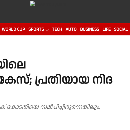
WORLD CUP
SPORTS
TECH
AUTO
BUSINESS
LIFE
SOCIAL
യിലെ
േസ്; പ്രതിയായ നിദ
ിക് കോടതിയെ സമീപിച്ചിരുന്നെങ്കിലും,