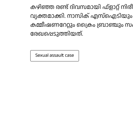
കഴിഞ്ഞ രണ്ട് ദിവസമായി ഫ്‌ളാറ്റ് ന
വ്യക്തമാക്കി. നാസിക് എസ്‌ഐടിയു
കമ്മീഷണറേറ്റും ക്രൈം ബ്രാഞ്ചും സ
രേഖപ്പെടുത്തിയത്.
Sexual assault case