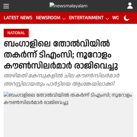
LATEST NEWS
NEWSROOM
ENTERTAINMENT
WORLD CUP
NATIONAL
ബംഗാളിലെ തോൽവിയിൽ
തകർന്ന് ടിഎംസി; നൂറോളം
കൗൺസിലർമാർ രാജിവെച്ചു
അഴിമതി കേസുകളിൽ ചില കൗൺസിലർമാർ
അറസ്റ്റിലായതും പാർട്ടിയെ ആശങ്കയിലാക്കി