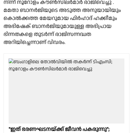
നിന്ന് നൂറോളം കൗൺസിലർമാർ രാജിവെച്ചു .
മമതാ ബാനർജിയുടെ അടുത്ത അനുയായിയും
കൊൽക്കത്ത മേയറുമായ ഫിർഹാദ് ഹക്കീമും
അഭിഷേക് ബാനർജിയുമായുള്ള അഭിപ്രായ
ഭിന്നതകളെ തുടർന്ന് രാജിസന്നദ്ധത
അറിയിച്ചെന്നാണ് വിവരം.
"ഇത് ഭരണഘടനയ്ക്ക് ജീവൻ പകരുന്നു";