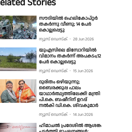
elated Stories
സൗദിയിൽ ഹെലികോപ്റ്റർ
തകർന്നു വീണു; 14 പേർ
കൊല്ലപ്പെട്ടു
ന്യൂസ് ഡെസ്ക്
28 Jun 2026
യുഎസിലെ മിസോറിയില്‍
വിമാനം തകർന്ന് അപകടം;12
പേർ കൊല്ലപ്പെട്ടു
ന്യൂസ് ഡെസ്ക്
15 Jun 2026
ദുരിതം ഒഴിയുന്നു;
ബൈരക്കുപ്പ പാലം
യാഥാർത്ഥ്യത്തിലേക്ക്! മന്ത്രി
പി.കെ. ബഷീറിന് ഉറപ്പ്‌
നൽകി ഡി.കെ. ശിവകുമാർ
ന്യൂസ് ഡെസ്ക്
14 Jun 2026
ഹിമാചൽ പ്രദേശിൽ ആശങ്ക
പടർത്തി ഭൂചലനങ്ങൾ;