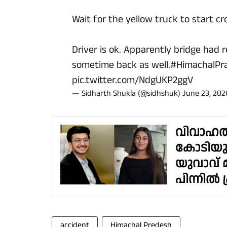
Wait for the yellow truck to start cro
Driver is ok. Apparently bridge had
sometime back as well.
#HimachalPr
pic.twitter.com/NdgUKP2ggV
— Sidharth Shukla (@sidhshuk)
June 23, 202
വിവാഹത്
കോടിയുടെ
യുവാവ് 
പിന്നിൽ 
accident
Himachal Predesh