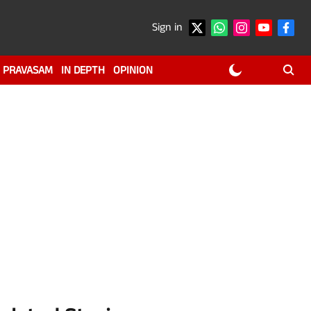
Sign in
PRAVASAM
IN DEPTH
OPINION