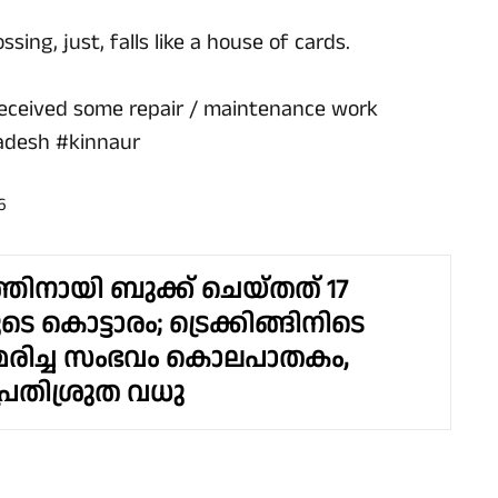
ssing, just, falls like a house of cards.
 received some repair / maintenance work
adesh
#kinnaur
6
തിനായി ബുക്ക് ചെയ്തത് 17
 കൊട്ടാരം; ട്രെക്കിങ്ങിനിടെ
മരിച്ച സംഭവം കൊലപാതകം,
പ്രതിശ്രുത വധു