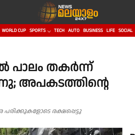
WORLD CUP
SPORTS
TECH
AUTO
BUSINESS
LIFE
SOCIAL
ൽ പാലം തകർന്ന്
ീണു; അപകടത്തിൻ്റെ
പരിക്കുകളോടെ രക്ഷപ്പെട്ടു