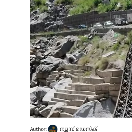
Author:
ന്യൂസ് ഡെസ്ക്