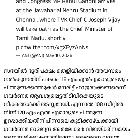
and Congress MP Rahul Gandhi arrives
at the Jawaharlal Nehru Stadium in
Chennai, where TVK Chief C Joseph Vijay
will take oath as the Chief Minister of
Tamil Nadu, shortly.
pic.twitter.com/xgXEyzAnNs
— ANI (@ANI)
May 10, 2026
സഭയില്‍ ഭൂരിപക്ഷം തെളിയിക്കാന്‍ അവസരം
നല്‍കുന്നതിന് പകരം 118 എംഎല്‍എമാരുടെയും
പിന്തുണക്കത്തുകള്‍ നേരിട്ട് ഹാജരാക്കണമെന്ന്
ഗവര്‍ണര്‍ ആവശ്യപ്പെട്ടത് ടിവികെയുടെ
നീക്കങ്ങള്‍ക്ക് തടസ്സമായി. എന്നാല്‍ 108 സീറ്റില്‍
നിന്ന് 120 എം എല്‍ എമാരുടെ പിന്തുണ
ഉറപ്പാക്കിയതിന് പിന്നാലെ കൂടിക്കാഴ്ചക്കായി
ഗവര്‍ണര്‍ രാജേന്ദ്ര അര്‍ലേക്കര്‍ വിജയ്ക്ക് സമയം
അനുവദിക്കുകയായിരുന്നു. അങ്ങനെ വമ്പന്‍