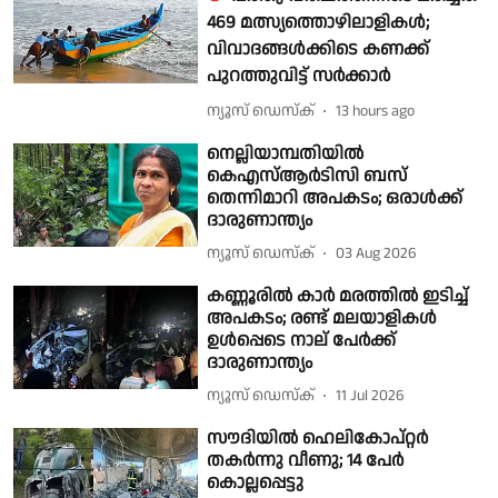
469 മത്സ്യത്തൊഴിലാളികൾ;
വിവാദങ്ങൾക്കിടെ കണക്ക്
പുറത്തുവിട്ട് സർക്കാർ
ന്യൂസ് ഡെസ്ക്
13 hours ago
നെല്ലിയാമ്പതിയിൽ
കെഎസ്ആർടിസി ബസ്
തെന്നിമാറി അപകടം; ഒരാൾക്ക്
ദാരുണാന്ത്യം
ന്യൂസ് ഡെസ്ക്
03 Aug 2026
കണ്ണൂരിൽ കാർ മരത്തിൽ ഇടിച്ച്
അപകടം; രണ്ട് മലയാളികൾ
ഉൾപ്പെടെ നാല് പേർക്ക്
ദാരുണാന്ത്യം
ന്യൂസ് ഡെസ്ക്
11 Jul 2026
സൗദിയിൽ ഹെലികോപ്റ്റർ
തകർന്നു വീണു; 14 പേർ
കൊല്ലപ്പെട്ടു