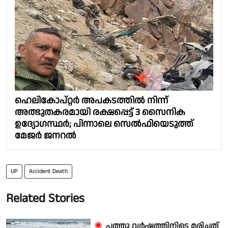
ഹെലികോപ്റ്റർ അപകടത്തിൽ നിന്ന്
അത്ഭുതകരമായി രക്ഷപ്പെട്ട് 3 സൈനിക
ഉദ്യോഗസ്ഥർ; പിന്നാലെ സെൽഫിയെടുത്ത്
മേജർ ജനറൽ
UP
Accident Death
Related Stories
പത്തു വർഷത്തിനിടെ മരിച്ചത്