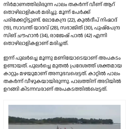
നിർമാണത്തിലിരുന്ന പാലം തകർന്ന് വീണ് ആറ്
തൊഴിലാളികൾ മരിച്ചു. മൂന്ന് പേർക്ക്
പരിക്കേറ്റിട്ടുണ്ട്. ലോകേന്ദ്ര (22), കുൽദീപ് നിഷാദ്
(19), സാവന്ത് യാദവ് (28), സഭാജിത് (30), പുഷ്പേന്ദ്ര
സിങ് ചൗഹാൻ (34), രാജേഷ് പാൽ (42) എന്നി
തൊഴിലാളികളാണ് മരിച്ചത്.
ഇന്ന് പുലർച്ചെ മൂന്നു മണിയോടെയാണ് അപകടം
ഉണ്ടായത്. പുലർച്ചെ മുതൽ പ്രദേശത്ത് ശക്തമായ
കാറ്റും മഴയുമാണ് അനുഭവപ്പെട്ടത്. കാറ്റിൽ പാലം
തകർന്ന് വീഴുകയായിരുന്നു. പാലത്തിന് അടിയിൽ
ഉറങ്ങി കിടന്നവരാണ് അപകടത്തിൽപ്പെട്ടത്.