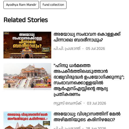
Ayodhya Ram Mandir
fund collection
Related Stories
അയോധ്യ സംഭാവന കൊള്ളക്ക്
പിന്നാലെ ബദരീനാഥും?
പി.പി. പ്രശാന്ത്
05 Jul 2026
''ഹിന്ദു ധര്‍മത്തെ
അപകീര്‍ത്തിപ്പെടുത്താന്‍
രാജ്യവിരുദ്ധര്‍ ഉപയോഗിക്കുന്നു'';
സംഭാവനക്കൊള്ളയിൽ
ആര്‍എസ്എസ്സിന്റെ ആദ്യ
പ്രതികരണം
ന്യൂസ് ഡെസ്ക്
03 Jul 2026
അയോധ്യ: വിശ്വാസത്തിന് മേൽ
അഴിമതിയുടെ കരിനിഴലോ?
പി.പി. പ്രശാന്ത്
28 Jun 2026