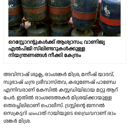
റെസ്റ്റോറൻ്റുകൾക്ക് ആശ്വാസം; വാണിജ്യ
എൽപിജി സിലിണ്ടറുകൾക്കുള്ള
നിയന്ത്രണങ്ങൾ നീക്കി കേന്ദ്രം
അവിനാഷ് ശുക്ല, രാംശങ്കര്‍ മിശ്ര, മനീഷ് യാദവ്,
സുഭാഷ് ചന്ദ്ര ശ്രീവാസ്തവ, കരുണേഷ് പാണ്ഡേ
എന്നിവരാണ് കേസില്‍ കസ്റ്റഡിയിലായ മറ്റു ആറ്
പേര്‍. ഇതില്‍ രാംശങഅകര്‍ മിശ്രയ്ക്കായുള്ള
തെരച്ചിലിലാണ് പൊലീസ്. ട്രസ്റ്റിന്റെ ജനറല്‍
സെക്രട്ടറി ചംപാത് റായിയുടെ ഡ്രൈവറാണ് രാം
ശങ്കര്‍ മിശ്ര.