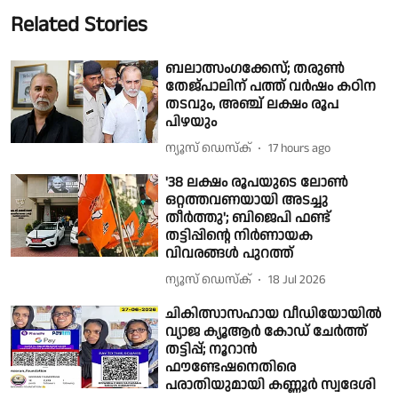
Related Stories
ബലാത്സംഗക്കേസ്; തരുൺ
തേജ്‌പാലിന് പത്ത് വർഷം കഠിന
തടവും, അഞ്ച് ലക്ഷം രൂപ
പിഴയും
ന്യൂസ് ഡെസ്ക്
17 hours ago
'38 ലക്ഷം രൂപയുടെ ലോൺ
ഒറ്റത്തവണയായി അടച്ചു
തീർത്തു'; ബിജെപി ഫണ്ട്
തട്ടിപ്പിൻ്റെ നിർണായക
വിവരങ്ങൾ പുറത്ത്
ന്യൂസ് ഡെസ്ക്
18 Jul 2026
ചികിത്സാസഹായ വീഡിയോയില്‍
വ്യാജ ക്യൂആര്‍ കോഡ് ചേര്‍ത്ത്
തട്ടിപ്പ്; നൂറാൻ
ഫൗണ്ടേഷനെതിരെ
പരാതിയുമായി കണ്ണൂർ സ്വദേശി