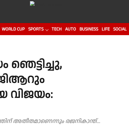
WORLD CUP
SPORTS
TECH
AUTO
BUSINESS
LIFE
SOCIAL
ഞെട്ടിച്ചു,
ജിആറും
യ വിജയം:
യത്തിന് അതീതമാണെന്നും രജനികാന്ത്...