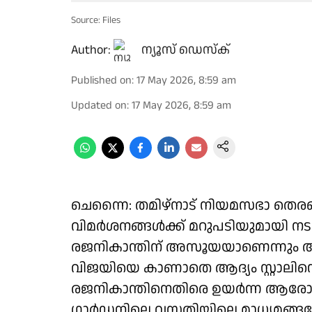
Source: Files
Author:
ന്യൂസ് ഡെസ്ക്
Published on
:
17 May 2026, 8:59 am
Updated on
:
17 May 2026, 8:59 am
ചെന്നൈ: തമിഴ്നാട് നിയമസഭാ തെരഞ്
വിമർശനങ്ങൾക്ക് മറുപടിയുമായി ന
രജനികാന്തിന് അസൂയയാണെന്നും 
വിജയിയെ കാണാതെ ആദ്യം സ്റ്റാലിനെ
രജനികാന്തിനെതിരെ ഉയർന്ന ആര
ഗാർഡനിലെ വസതിയിലെ മാധ്യമങ്ങളോ