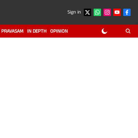
Sign in
PRAVASAM
IN DEPTH
OPINION