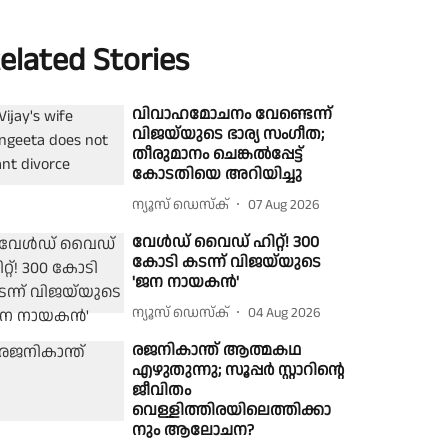
elated Stories
വിവാഹമോചനം വേണ്ടെന്ന്
വിജയ്‌യുടെ ഭാര്യ സംഗീത;
തീരുമാനം ചെങ്കൽപ്പേട്ട്
കോടതിയെ അറിയിച്ചു
ന്യൂസ് ഡെസ്ക്
07 Aug 2026
വേൾഡ് വൈഡ് ഹിറ്റ്! 300
കോടി കടന്ന് വിജയ്‌യുടെ
'ജന നായകൻ'
ന്യൂസ് ഡെസ്ക്
04 Aug 2026
രജനികാന്ത് ആത്മകഥ
എഴുതുന്നു; സൂപ്പർ സ്റ്റാറിന്റെ
ജീവിതം
വെള്ളിത്തിരയിലെത്തിക്കാ
നും ആലോചന?