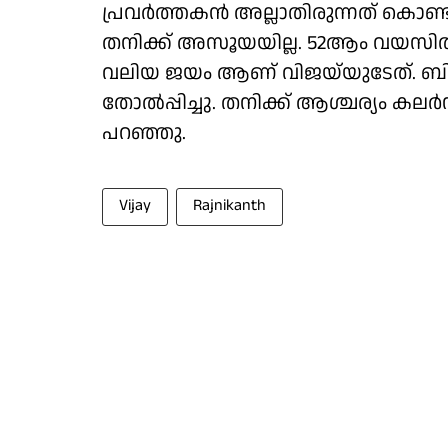
പ്രവർത്തകൻ അല്ലാതിരുന്നത് കൊണ്ടാ
തനിക്ക്‌ അസൂയയില്ല. 52ആം വയ
വലിയ ജയം ആണ് വിജയ്‌യുടേത്. ബി
തോൽപ്പിച്ചു. തനിക്ക് ആശ്ചര്യം ക
പറഞ്ഞു.
Vijay
Rajnikanth