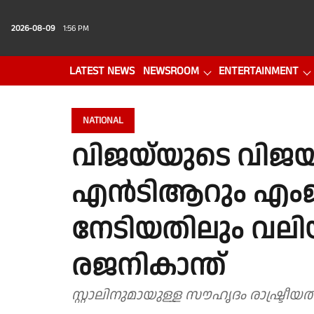
2026-08-09
1:56 PM
LATEST NEWS
NEWSROOM
ENTERTAINMENT
PHOTO GALLERY
VIDEO
NATIONAL
വിജയ്‌യുടെ വിജയം 
എൻടിആറും എം
നേടിയതിലും വലി
രജനികാന്ത്
സ്റ്റാലിനുമായുള്ള സൗഹൃദം രാഷ്ട്രീ