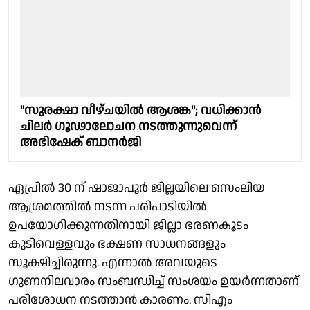
"സുരക്ഷാ വീഴ്ചയിൽ ആശങ്ക"; വധിക്കാൻ
ചിലർ ഗൂഢാലോചന നടത്തുന്നുവെന്ന്
അഭിഷേക് ബാനർജി
ഏപ്രിൽ 30 ന് ഷാജാപൂർ ജില്ലയിലെ സെംലിയ
ആശ്രമത്തിൽ നടന്ന പരിപാടിയിൽ
ഉപയോഗിക്കുന്നതിനായി ജില്ലാ ഭരണകൂടം
കുടിവെള്ളവും ഭക്ഷണ സാധനങ്ങളും
സൂക്ഷിച്ചിരുന്നു. എന്നാൽ അവയുടെ
ഗുണനിലവാരം സംബന്ധിച്ച് സംശയം ഉയർന്നതാണ്
പരിശോധന നടത്താൻ കാരണം. സിഎം