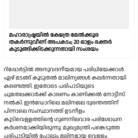
മഹാരാഷ്ട്രയിൽ ക്ഷേത്ര മേൽക്കൂര
തകർന്നുവീണ് അപകടം; 20 ഓളം ഭക്തർ
കുടുങ്ങിക്കിടക്കുന്നതായി സംശയം
റിപ്പോർട്ടിൽ അനുവദനീയമായ പരിധിയേക്കാൾ
ഏഴ് മടങ്ങ് കൂടുതൽ മാലിന്യങ്ങൾ കലർന്നതായി
കണ്ടെത്തി. ഇതോടെ പരിപാടിയുടെ
ചുമതലക്കാർക്ക് കാരണം കാണിക്കൽ നോട്ടീസ്
നൽകി. ഇൻഡോറിലെ മലിനജല ദുരന്തത്തിന്
പിന്നാലെ സംസ്ഥാനത്ത് ഉടനീളം
കുടിവെള്ളത്തിൻ്റെ ഗുണനിലവാര പരിശോധന
കർശനമാക്കിയിരുന്നു. മുഖ്യമന്ത്രി പങ്കെടുത്ത
പരിപാടിയിൽ പോലും മലിനമായ വെള്ളം