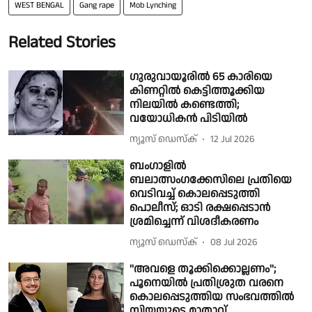
WEST BENGAL
Gang rape
Mob Lynching
Related Stories
ഗുരുവായൂരിൽ 65 കാരിയെ
കിണറ്റിൽ കെട്ടിത്തൂക്കിയ
നിലയിൽ കണ്ടെത്തി;
വയോധികൻ പിടിയിൽ
ന്യൂസ് ഡെസ്ക്
12 Jul 2026
ബംഗാളിൽ
ബലാത്സംഗക്കേസിലെ പ്രതിയെ
വെടിവച്ച് കൊലപ്പെടുത്തി
പൊലീസ്; ഓടി രക്ഷപ്പെടാൻ
ശ്രമിച്ചെന്ന് വിശദീകരണം
ന്യൂസ് ഡെസ്ക്
08 Jul 2026
''അവളെ തൂക്കിക്കൊല്ലണം'';
പൂനെയില്‍ പ്രതിശ്രുത വരനെ
കൊലപ്പെടുത്തിയ സംഭവത്തില്‍
സിയയുടെ മാതാവ്