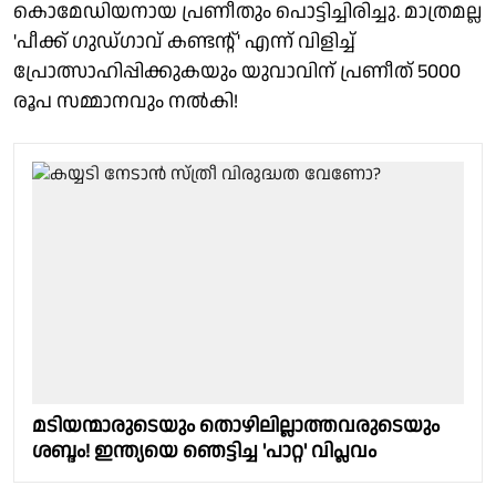
കൊമേഡിയനായ പ്രണീതും പൊട്ടിച്ചിരിച്ചു. മാത്രമല്ല
'പീക്ക് ഗുഡ്ഗാവ് കണ്ടൻ്റ്' എന്ന് വിളിച്ച്
പ്രോത്സാഹിപ്പിക്കുകയും യുവാവിന് പ്രണീത് 5000
രൂപ സമ്മാനവും നൽകി!
മടിയന്മാരുടെയും തൊഴിലില്ലാത്തവരുടെയും
ശബ്ദം! ഇന്ത്യയെ ഞെട്ടിച്ച 'പാറ്റ' വിപ്ലവം