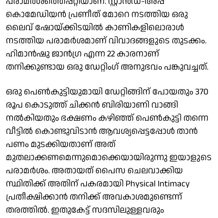
പരാമർശത്തെപ്പറ്റിയാണ്. സ്റ്റാൻഡ്-അപ്പ്
കൊമേഡിയൻ പ്രണീത് മോറെ നടത്തിയ ഒരു
ലൈവ് ഷോയ്ക്കിടയിൽ കാണികളിലൊരാൾ
നടത്തിയ പരാമർശമാണ് വിവാദങ്ങളുടെ തുടക്കം.
ഹിമാൻഷു ജാൻഗ്ര എന്ന 22 കാരനാണ്
തനിക്കുണ്ടായ ഒരു ഡേറ്റിംഗ് അനുഭവം പങ്കുവച്ചത്.
ഒരു പെൺകുട്ടിയുമായി ഡേറ്റിങ്ങിന് പോയതും 370
രൂപ കൊടുത്ത് ചിക്കൻ ബിരിയാണി വാങ്ങി
നൽകിയതും ഭക്ഷണം കഴിഞ്ഞ് പെൺകുട്ടി തന്നെ
വീട്ടിൽ കൊണ്ടുവിടാൻ ആവശ്യപ്പെട്ടപ്പോൾ താൻ
പണം മുടക്കിയതാണ് അത്
മുതലാക്കണമെന്നുമൊക്കെയായിരുന്നു ഇയാളുടെ
പരാമർശം. അതായത് പൈസ ചെലവാക്കിയ
സ്ഥിതിക്ക് അതിന് പകരമായി Physical Intimacy
പ്രതീക്ഷിക്കാൻ തനിക്ക് അവകാശമുണ്ടെന്ന്
തരത്തിൽ. ഇതുകേട്ട് സദസിലുള്ളവരും