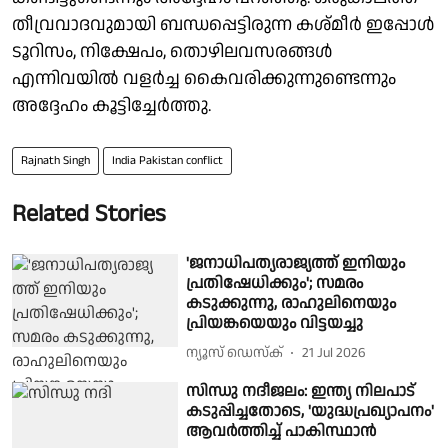
തീവ്രവാദവുമായി ബന്ധപ്പെട്ടിരുന്ന കശ്മീർ ഇപ്പോൾ
ടൂറിസം, നിക്ഷേപം, തൊഴിലവസരങ്ങൾ
എന്നിവയിൽ വളർച്ച കൈവരിക്കുന്നുണ്ടെന്നും
അദ്ദേഹം കൂട്ടിച്ചേർത്തു.
Rajnath Singh
India Pakistan conflict
Related Stories
'ജനാധിപത്യരാജ്യത്ത് ഇനിയും
പ്രതിഷേധിക്കും'; സമരം
കടുക്കുന്നു, രാഹുലിനെയും
പ്രിയങ്കയെയും വിട്ടയച്ചു
ന്യൂസ് ഡെസ്ക്
21 Jul 2026
സിന്ധു നദീജലം: ഇന്ത്യ നിലപാട്
കടുപ്പിച്ചതോടെ, 'യുദ്ധപ്രഖ്യാപനം'
ആവര്‍ത്തിച്ച് പാകിസ്ഥാന്‍