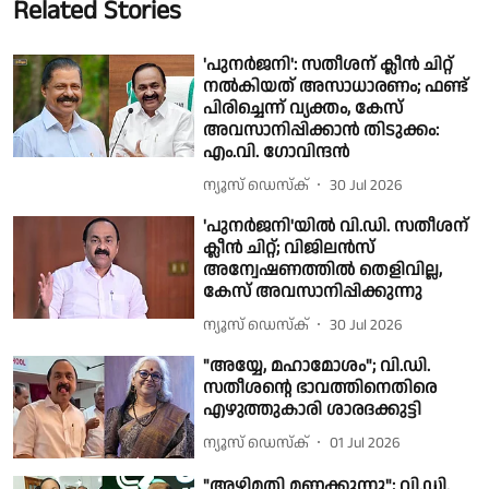
Related Stories
'പുനർജനി': സതീശന് ക്ലീന്‍ ചിറ്റ്
നല്‍കിയത് അസാധാരണം; ഫണ്ട്
പിരിച്ചെന്ന് വ്യക്തം, കേസ്
അവസാനിപ്പിക്കാൻ തിടുക്കം:
എം.വി. ഗോവിന്ദന്‍
ന്യൂസ് ഡെസ്ക്
30 Jul 2026
'പുനർജനി'യില്‍ വി.ഡി. സതീശന്
ക്ലീന്‍ ചിറ്റ്; വിജിലൻസ്
അന്വേഷണത്തിൽ തെളിവില്ല,
കേസ് അവസാനിപ്പിക്കുന്നു
ന്യൂസ് ഡെസ്ക്
30 Jul 2026
"അയ്യേ, മഹാമോശം"; വി.ഡി.
സതീശൻ്റെ ഭാവത്തിനെതിരെ
എഴുത്തുകാരി ശാരദക്കുട്ടി
ന്യൂസ് ഡെസ്ക്
01 Jul 2026
"അഴിമതി മണക്കുന്നു"; വി.ഡി.