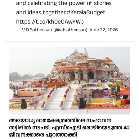
and celebrating the power of stories
and ideas together.
#KeralaBudget
https://t.co/kh0eOAwYWp
— V D Satheesan (@vdsatheesan)
June 22, 2026
അയോധ്യ രാമക്ഷേത്രത്തിലെ സംഭാവന
തട്ടിപ്പിൽ നടപടി; എസ്ഐടി മൊഴിയെടുത്ത 40
ജീവനക്കാരെ പുറത്താക്കി