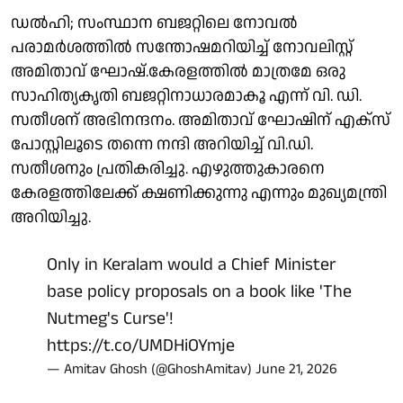
ഡൽഹി; സംസ്ഥാന ബജറ്റിലെ നോവല്‍
പരാമര്‍ശത്തില്‍ സന്തോഷമറിയിച്ച് നോവലിസ്റ്റ്
അമിതാവ് ഘോഷ്.കേരളത്തില്‍ മാത്രമേ ഒരു
സാഹിത്യകൃതി ബജറ്റിനാധാരമാകൂ എന്ന് വി. ഡി.
സതീശന് അഭിനന്ദനം. അമിതാവ് ഘോഷിന് എക്‌സ്
പോസ്റ്റിലൂടെ തന്നെ നന്ദി അറിയിച്ച് വി.ഡി.
സതീശനും പ്രതികരിച്ചു. എഴുത്തുകാരനെ
കേരളത്തിലേക്ക് ക്ഷണിക്കുന്നു എന്നും മുഖ്യമന്ത്രി
അറിയിച്ചു.
Only in Keralam would a Chief Minister
base policy proposals on a book like 'The
Nutmeg's Curse'!
https://t.co/UMDHiOYmje
— Amitav Ghosh (@GhoshAmitav)
June 21, 2026