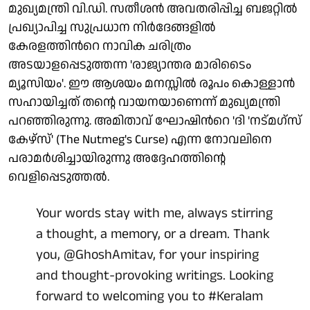
മുഖ്യമന്ത്രി വി.ഡി. സതീശന്‍ അവതരിപ്പിച്ച ബജറ്റില്‍
പ്രഖ്യാപിച്ച സുപ്രധാന നിര്‍ദേങ്ങളില്‍
കേരളത്തിന്‍റെ നാവിക ചരിത്രം
അടയാളപ്പെടുത്തന്ന 'രാജ്യാന്തര മാരിടൈം
മ്യൂസിയം'. ഈ ആശയം മനസ്സില്‍ രൂപം കൊള്ളാൻ
സഹായിച്ചത് തന്റെ വായനയാണെന്ന് മുഖ്യമന്ത്രി
പറഞ്ഞിരുന്നു. അമിതാവ് ഘോഷിന്‍റെ 'ദി 'നട്‌മഗ്സ്
കേഴ്സ്' (The Nutmeg's Curse) എന്ന നോവലിനെ
പരാമർശിച്ചായിരുന്നു അദ്ദേഹത്തിന്റെ
വെളിപ്പെടുത്തൽ.
Your words stay with me, always stirring
a thought, a memory, or a dream. Thank
you,
@GhoshAmitav
, for your inspiring
and thought-provoking writings. Looking
forward to welcoming you to
#Keralam