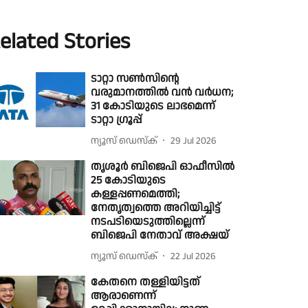
elated Stories
ടാറ്റാ സൺസിൻ്റെ
വരുമാനത്തിൽ വൻ വർധന;
31 കോടിയുടെ ലാഭമെന്ന്
ടാറ്റാ ഗ്രൂപ്പ്
ന്യൂസ് ഡെസ്ക്
29 Jul 2026
തൃശൂർ ബിജെപി ഓഫീസിൽ
25 കോടിയുടെ
കള്ളപ്പണമെത്തി;
നേതൃത്വത്തെ അറിയിച്ചിട്ട്
നടപടിയെടുത്തില്ലെന്ന്
ബിജെപി നേതാവ് അക്ഷയ്
ന്യൂസ് ഡെസ്ക്
22 Jul 2026
കേതനെ തള്ളിയിട്ടത്
ആരാണെന്ന്