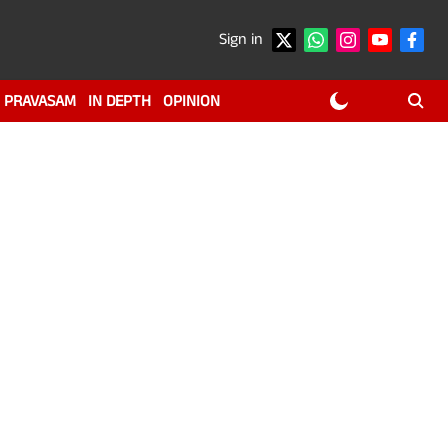
Sign in
PRAVASAM
IN DEPTH
OPINION