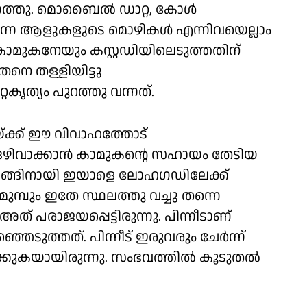
ണത്തു. മൊബൈൽ ഡാറ്റ, കോൾ
ുന്ന ആളുകളുടെ മൊഴികൾ എന്നിവയെല്ലാം
കാമുകനേയും കസ്റ്റഡിയിലെടുത്തതിന്
നെ തള്ളിയിട്ടു
റകൃത്യം പുറത്തു വന്നത്.
്ക്ക് ഈ വിവാഹത്തോട്
െ ഒഴിവാക്കാൻ കാമുകൻ്റെ സഹായം തേടിയ
്കിങ്ങിനായി ഇയാളെ ലോഹഗഡിലേക്ക്
മ്പും ഇതേ സ്ഥലത്തു വച്ചു തന്നെ
് പരാജയപ്പെട്ടിരുന്നു. പിന്നീടാണ്
െടുത്തത്. പിന്നീട് ഇരുവരും ചേർന്ന്
ക്കുകയായിരുന്നു. സംഭവത്തിൽ കൂടുതൽ