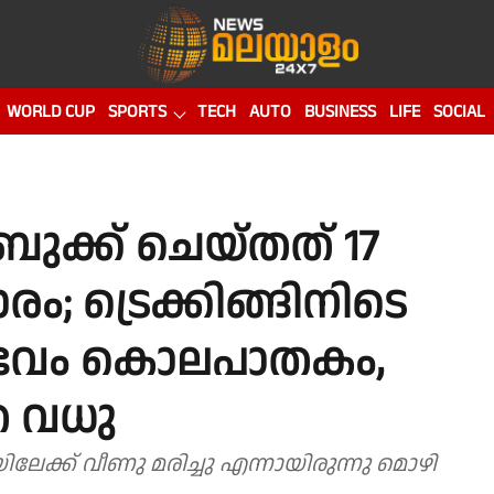
WORLD CUP
SPORTS
TECH
AUTO
BUSINESS
LIFE
SOCIAL
ുക്ക് ചെയ്തത് 17
ം; ട്രെക്കിങ്ങിനിടെ
സംഭവം കൊലപാതകം,
ുത വധു
േക്ക് വീണു മരിച്ചു എന്നായിരുന്നു മൊഴി