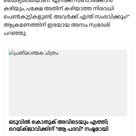
ധൈര്യശാലിയാണ്. എനിക്ക് സംസാരിക്കാൻ
കഴിയും, പക്ഷേ അതിന് കഴിയാത്ത നിരവധി
പെൺകുട്ടികളുണ്ട്. അവർക്ക് എന്ത് സംഭവിക്കും?"
ആക്രമണത്തിന് ഇരയായ അസം സ്വദേശി
പറഞ്ഞു.
ഒടുവില്‍ കൊതുക് അവിടെയും എത്തി;
റെയ്‌ക്‌ജാവിക്കിന് "ആ പദവി" നഷ്ടമായി