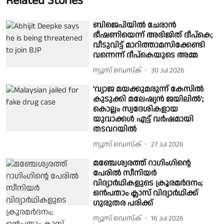
Related Stories
ബിജെപിയിൽ ചേരാൻ
ഭീഷണിയെന്ന് അഭിജിത് ദീപ്കെ;
വീടുവിട്ട് മാറിത്താമസിക്കേണ്ടി
വന്നെന്ന് ദീപ്കെയുടെ അമ്മ
ന്യൂസ് ഡെസ്ക്
30 Jul 2026
'വ്യാജ മയക്കുമരുന്ന് കേസിൽ
കുടുക്കി മലേഷ്യൻ ജയിലിൽ';
കൊല്ലം സ്വദേശികളായ
യുവാക്കൾ എട്ട് വർഷമായി
തടവറയിൽ
ന്യൂസ് ഡെസ്ക്
27 Jul 2026
മഞ്ചേശ്വരത്ത് റാഗിംഗിൻ്റെ
പേരിൽ സീനിയർ
വിദ്യാർഥികളുടെ ക്രൂരമർദനം;
ഒൻപതാം ക്ലാസ് വിദ്യാർഥിക്ക്
ഗുരുതര പരിക്ക്
ന്യൂസ് ഡെസ്ക്
16 Jul 2026