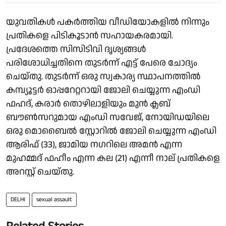
യുവതികൾ പകർത്തിയ വീഡിയോകളിൽ നിന്നും
പ്രതികളെ പിടികൂടാൻ സഹായകരമായി.
പ്രദേശത്തെ സിസിടിവി ദൃശ്യങ്ങൾ
പരിശോധിച്ചതിനെ തുടർന്ന് എട്ട് പേരെ ചോദ്യം
ചെയ്തു. തുടർന്ന് ഒരു സ്വകാര്യ സ്ഥാപനത്തിൽ
കമ്പ്യൂട്ടർ ഓപ്പറേറ്ററായി ജോലി ചെയ്യുന്ന എംഡി
ഫഹദ്, കരാർ തൊഴിലാളിയും മുൻ ക്ലബ്
ബൗൺസറുമായ എംഡി സവേജ്, നോയിഡയിലെ
ഒരു മൊബൈൽ സ്റ്റോറിൽ ജോലി ചെയ്യുന്ന എംഡി
ആരിഫ് (33), ജാമിയ നഗറിലെ അമൻ എന്ന
മുഹമ്മദ് ഫഹീം എന്ന കല (21) എന്നീ നാല് പ്രതികളെ
അറസ്റ്റ് ചെയ്തു.
DELHI
sexual assault