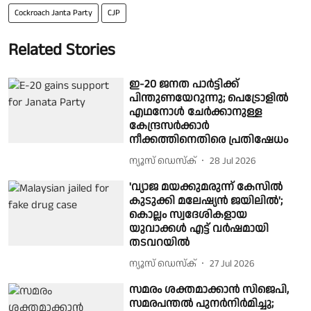
Cockroach Janta Party
CJP
Related Stories
ഇ-20 ജനത പാർട്ടിക്ക്
പിന്തുണയേറുന്നു; പെട്രോളിൽ
എഥനോൾ ചേർക്കാനുള്ള
കേന്ദ്രസർക്കാർ
നീക്കത്തിനെതിരെ പ്രതിഷേധം
ന്യൂസ് ഡെസ്ക്
28 Jul 2026
'വ്യാജ മയക്കുമരുന്ന് കേസിൽ
കുടുക്കി മലേഷ്യൻ ജയിലിൽ';
കൊല്ലം സ്വദേശികളായ
യുവാക്കൾ എട്ട് വർഷമായി
തടവറയിൽ
ന്യൂസ് ഡെസ്ക്
27 Jul 2026
സമരം ശക്തമാക്കാൻ സിജെപി,
സമരപന്തൽ പുനർനിർമിച്ചു;