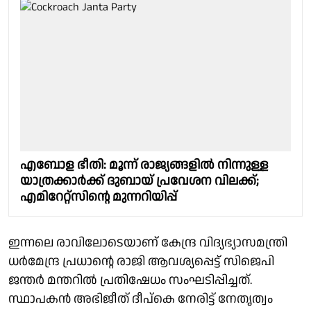
എബോള ഭീതി: മൂന്ന് രാജ്യങ്ങളിൽ നിന്നുള്ള
യാത്രക്കാർക്ക് ദുബായ് പ്രവേശന വിലക്ക്;
എമിറേറ്റ്സിന്റെ മുന്നറിയിപ്പ്
ഇന്നലെ രാവിലോടെയാണ് കേന്ദ്ര വിദ്യഭ്യാസമന്ത്രി
ധർമേന്ദ്ര പ്രധാൻ്റെ രാജി ആവശ്യപ്പെട്ട് സിജെപി
ജന്തർ മന്തറിൽ പ്രതിഷേധം സംഘടിപ്പിച്ചത്.
സ്ഥാപകൻ അഭിജീത് ദീപ്കെ നേരിട്ട് നേതൃത്വം