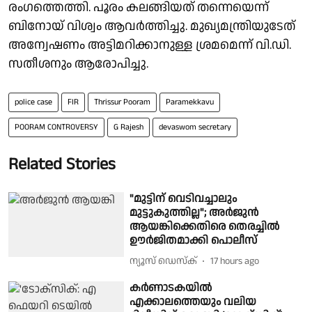
രംഗത്തെത്തി. പൂരം കലങ്ങിയത് തന്നെയെന്ന്
ബിനോയ് വിശ്വം ആവർത്തിച്ചു. മുഖ്യമന്ത്രിയുടേത്
അന്വേഷണം അട്ടിമറിക്കാനുള്ള ശ്രമമെന്ന് വി.ഡി.
സതീശനും ആരോപിച്ചു.
police case
FIR
Thrissur Pooram
Paramekkavu
POORAM CONTROVERSY
G Rajesh
devaswom secretary
Related Stories
"മുട്ടിന് വെടിവച്ചാലും
മുട്ടുകുത്തില്ല"; അർജുൻ
ആയങ്കിക്കെതിരെ തെരച്ചിൽ
ഊർജിതമാക്കി പൊലീസ്
ന്യൂസ് ഡെസ്ക്
17 hours ago
കർണാടകയിൽ
എക്കാലത്തെയും വലിയ